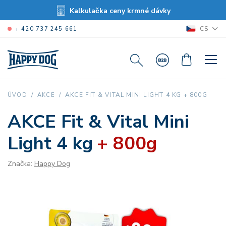
Kalkulačka ceny krmné dávky
CS
+ 420 737 245 661
AKCE FIT & VITAL MINI LIGHT 4 KG + 800G
ÚVOD
AKCE
AKCE Fit & Vital Mini
Light 4 kg
+ 800g
Značka:
Happy Dog