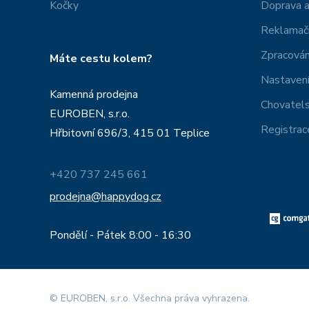
Kočky
Doprava a
Reklamačn
Zpracován
Máte cestu kolem?
Nastavení
Kamenná prodejna
Chovatel
EUROBEN, s.r.o.
Registrac
Hřbitovní 696/3, 415 01 Teplice
+420 737 245 661
prodejna@happydog.cz
Pondělí - Pátek 8:00 - 16:30
© EUROBEN, s.r.o. Všechna práva vyhrazena.