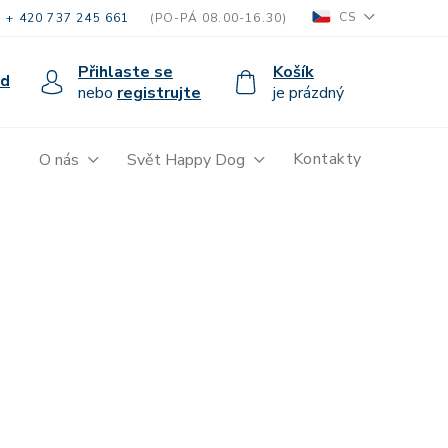
CS
+ 420 737 245 661
(PO-PÁ 08.00-16.30)
Přihlaste se
Košík
od
nebo
registrujte
je prázdný
Kontakty
O nás
Svět Happy Dog