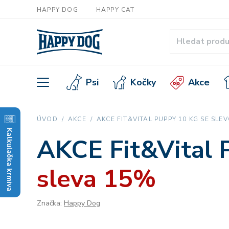
HAPPY DOG
HAPPY CAT
Psi
Kočky
Akce
ÚVOD
AKCE
AKCE FIT&VITAL PUPPY 10 KG SE SLE
Kalkulačka krmiva
AKCE Fit&Vital 
sleva 15%
Značka:
Happy Dog