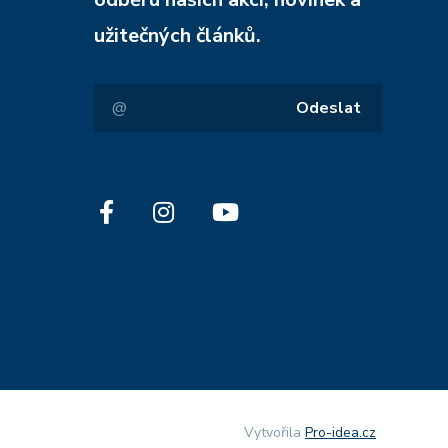
užitečných článků.
Odeslat
Vytvořila
Pro-idea.cz