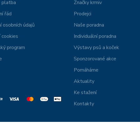
 platba
Značky krmiv
í řád
Prodejci
í osobních údajů
Naše poradna
 cookies
Individuální poradna
ský program
Výstavy psů a koček
e
Sponzorované akce
Pomáháme
Aktuality
Ke stažení
Kontakty