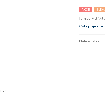
AKCE
SLEV
Krmivo Fit&Vit
Celý popis
Platnost akce
 -15%