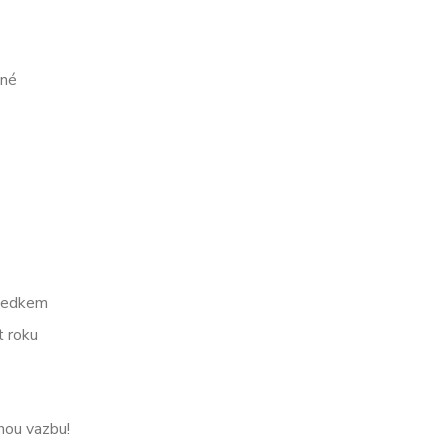
lné
sledkem
t roku
nou vazbu!