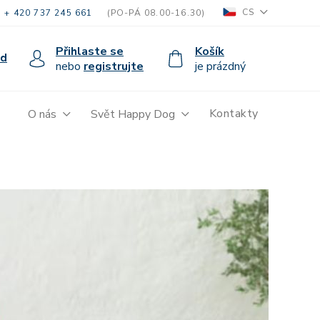
CS
+ 420 737 245 661
(PO-PÁ 08.00-16.30)
Přihlaste se
Košík
od
nebo
registrujte
je prázdný
Kontakty
O nás
Svět Happy Dog