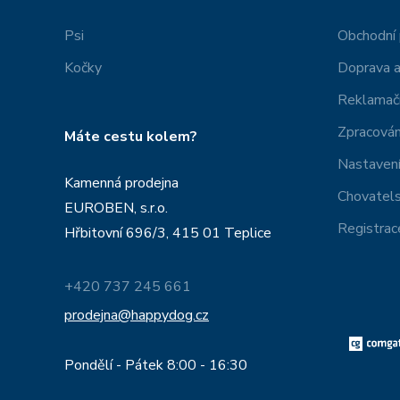
Psi
Obchodní
Kočky
Doprava a
Reklamačn
Zpracován
Máte cestu kolem?
Nastavení
Kamenná prodejna
Chovatel
EUROBEN, s.r.o.
Registrac
Hřbitovní 696/3, 415 01 Teplice
+420 737 245 661
prodejna@happydog.cz
Pondělí - Pátek 8:00 - 16:30