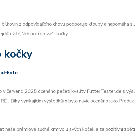
h bílkovin z odpovídajícího chovu podporuje klouby a napomáhá si
jdůležitějších potřeb vaší kočky.
o kočky
and-Ente
o v červenci 2025 oceněno pečetí kvality FutterTester.de s vý
-. Díky vynikajícím výsledkům bylo navíc oceněno jako Produk
 naše prémiové suché krmivo u svých koček a za pozitivní zpět