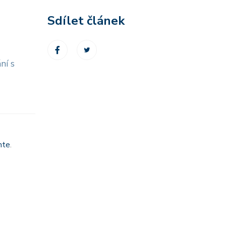
Sdílet článek
ní s
nte
.