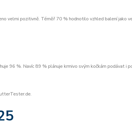
eno velmi pozitivně. Téměř 70 % hodnotilo vzhled balení jako ve
uje 96 %. Navíc 89 % plánuje krmivo svým kočkám podávat i p
utterTester.de.
25