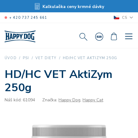
Kalkulačka ceny krmné dávky
CS
+ 420 737 245 661
HD/HC VET AKTIZYM 250G
ÚVOD
PSI
VET DIETY
HD/HC VET AktiZym
250g
Náš kód: 61094
Značka:
Happy Dog
,
Happy Cat