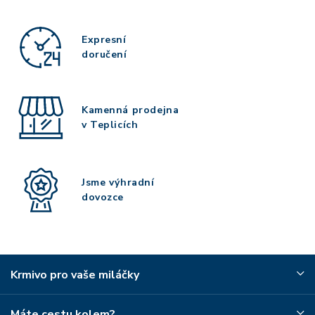
Expresní
doručení
Kamenná prodejna
v Teplicích
Jsme výhradní
dovozce
Krmivo pro vaše miláčky
Máte cestu kolem?