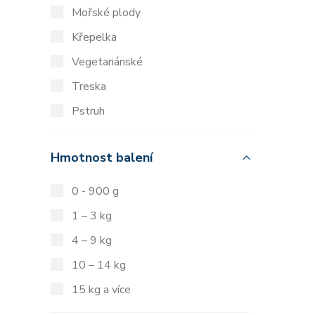
Mořské plody
Křepelka
Vegetariánské
Treska
Pstruh
Hmotnost balení
0 - 900 g
1 – 3 kg
4 – 9 kg
10 – 14 kg
15 kg a více