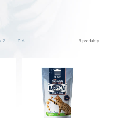
A-Z
Z-A
3 produkty