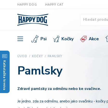
HAPPY DOG
HAPPY CAT
Psi
Kočky
Akce
ÚVOD
KOČKY
PAMLSKY
Kalkulačka krmiva
Pamlsky
Zdravé pamlsky za odměnu nebo ke svačince.
Je jedno, zda za odměnu, anebo jako svačinku - kočky p