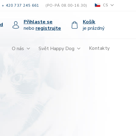
CS
+ 420 737 245 661
(PO-PÁ 08.00-16.30)
Přihlaste se
Košík
od
nebo
registrujte
je prázdný
Kontakty
O nás
Svět Happy Dog