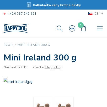
Kalkulačka ceny krmné dávky
CS
+ 420 737 245 661
1
MINI IRELAND 300 G
ÚVOD
Mini Ireland 300 g
Náš kód: 60319
Značka:
Happy Dog