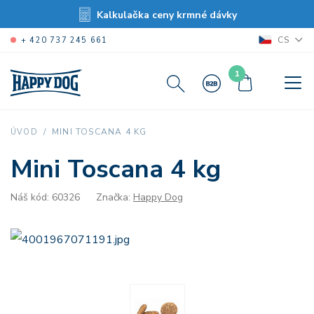
Kalkulačka ceny krmné dávky
CS
+ 420 737 245 661
1
MINI TOSCANA 4 KG
ÚVOD
Mini Toscana 4 kg
Náš kód: 60326
Značka:
Happy Dog