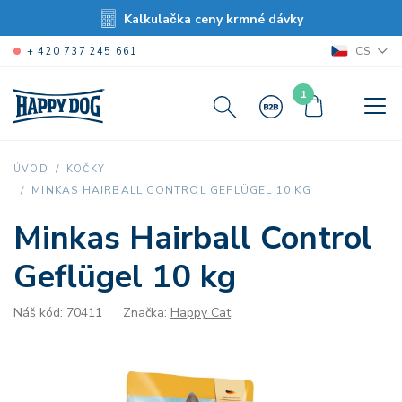
Kalkulačka ceny krmné dávky
CS
+ 420 737 245 661
1
ÚVOD
KOČKY
MINKAS HAIRBALL CONTROL GEFLÜGEL 10 KG
Minkas Hairball Control
Geflügel 10 kg
Náš kód: 70411
Značka:
Happy Cat