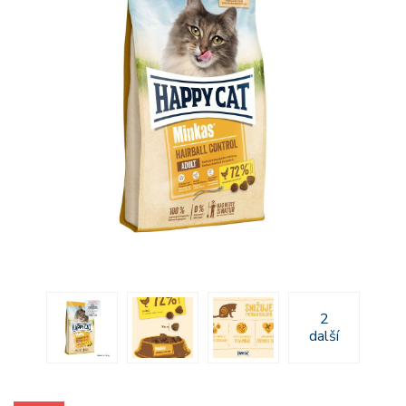
2
další