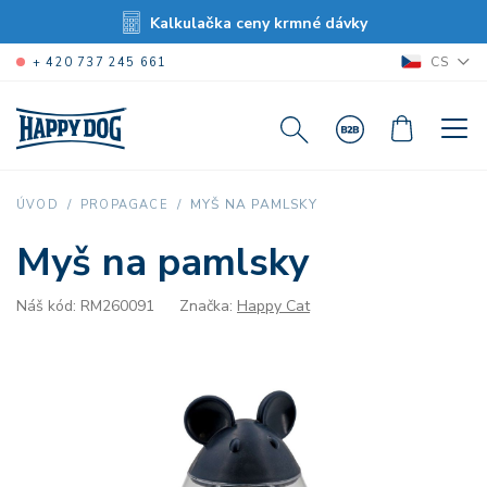
Kalkulačka ceny krmné dávky
CS
+ 420 737 245 661
MYŠ NA PAMLSKY
ÚVOD
PROPAGACE
Myš na pamlsky
Náš kód: RM260091
Značka:
Happy Cat