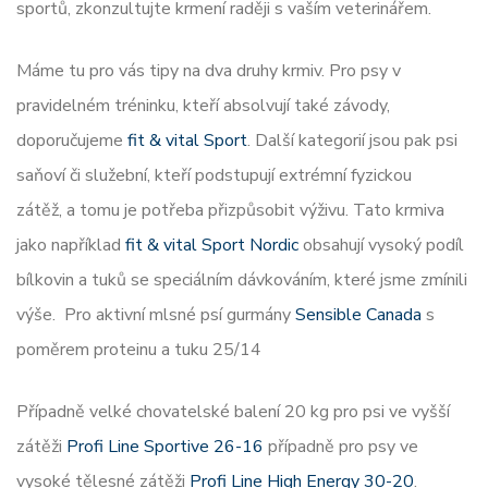
sportů, zkonzultujte krmení raději s vaším veterinářem.
Máme tu pro vás tipy na dva druhy krmiv. Pro psy v
pravidelném tréninku, kteří absolvují také závody,
doporučujeme
fit & vital Sport
. Další kategorií jsou pak psi
saňoví či služební, kteří podstupují extrémní fyzickou
zátěž, a tomu je potřeba přizpůsobit výživu. Tato krmiva
jako například
fit & vital Sport Nordic
obsahují vysoký podíl
bílkovin a tuků se speciálním dávkováním, které jsme zmínili
výše. Pro aktivní mlsné psí gurmány
Sensible Canada
s
poměrem proteinu a tuku 25/14
Případně velké chovatelské balení 20 kg pro psi ve vyšší
zátěži
Profi Line Sportive 26-16
případně pro psy ve
vysoké tělesné zátěži
Profi Line High Energy 30-20
.