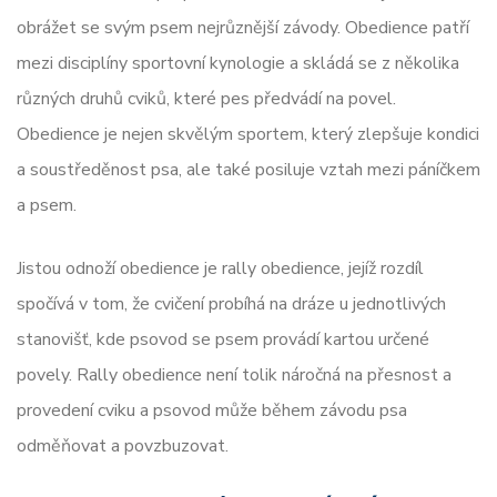
obrážet se svým psem nejrůznější závody. Obedience patří
mezi disciplíny sportovní kynologie a skládá se z několika
různých druhů cviků, které pes předvádí na povel.
Obedience je nejen skvělým sportem, který zlepšuje kondici
a soustředěnost psa, ale také posiluje vztah mezi páníčkem
a psem.
Jistou odnoží obedience je rally obedience, jejíž rozdíl
spočívá v tom, že cvičení probíhá na dráze u jednotlivých
stanovišť, kde psovod se psem provádí kartou určené
povely. Rally obedience není tolik náročná na přesnost a
provedení cviku a psovod může během závodu psa
odměňovat a povzbuzovat.