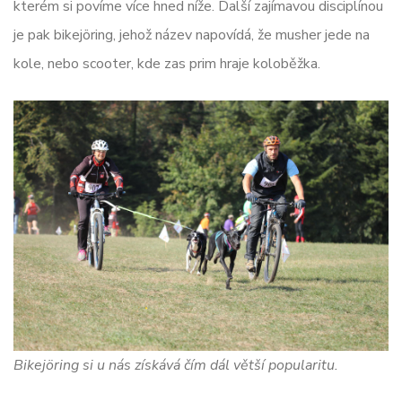
kterém si povíme více hned níže. Další zajímavou disciplínou
je pak bikejöring, jehož název napovídá, že musher jede na
kole, nebo scooter, kde zas prim hraje koloběžka.
Bikejöring si u nás získává čím dál větší popularitu.