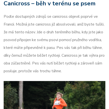
Canicross – běh v terénu se psem
Podle dostupných zdrojů se canicross objevil poprvé ve
Francii. Možná jste canicross již absolvovali, aniž byste tušili,
že má tento název. Jde o druh terénního běhu, kdy jste jako
psovod připojen ke svému psovi pomocí pružného vodítka,
které máte připevněné k pasu. Pes vás tak při běhu táhne,
díky čemuž můžete běžet rychleji. Canicross je tak výhra pro
oba zúčastněné. Pes vás nutí běžet rychleji a zároveň sám
posiluje, protože vás trochu táhne.