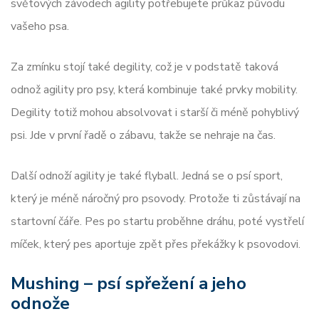
světových závodech agility potřebujete průkaz původu
vašeho psa.
Za zmínku stojí také degility, což je v podstatě taková
odnož agility pro psy, která kombinuje také prvky mobility.
Degility totiž mohou absolvovat i starší či méně pohyblivý
psi. Jde v první řadě o zábavu, takže se nehraje na čas.
Další odnoží agility je také flyball. Jedná se o psí sport,
který je méně náročný pro psovody. Protože ti zůstávají na
startovní čáře. Pes po startu proběhne dráhu, poté vystřelí
míček, který pes aportuje zpět přes překážky k psovodovi.
Mushing – psí spřežení a jeho
odnože