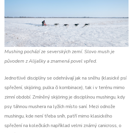
Mushing pochází ze severských zemí. Slovo mush je
původem z Alijašky a znamená povel vpřed.
Jednotlivé disciplíny se odehrávají jak na sněhu (klasické psí
spřežení, skijöring, pulka či kombinace), tak i v terénu mimo
zimní období. Zmíněný skijöring je disciplínou mushingu, kdy
psy táhnou mushera na lyžích místo saní. Mezi odnože
mushingu, kde není třeba sníh, patří mimo klasického
spřežení na kolečkách například velmi známý canicross, o