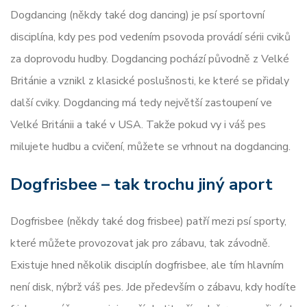
Dogdancing (někdy také dog dancing) je psí sportovní
disciplína, kdy pes pod vedením psovoda provádí sérii cviků
za doprovodu hudby. Dogdancing pochází původně z Velké
Británie a vznikl z klasické poslušnosti, ke které se přidaly
další cviky. Dogdancing má tedy největší zastoupení ve
Velké Británii a také v USA. Takže pokud vy i váš pes
milujete hudbu a cvičení, můžete se vrhnout na dogdancing.
Dogfrisbee – tak trochu jiný aport
Dogfrisbee (někdy také dog frisbee) patří mezi psí sporty,
které můžete provozovat jak pro zábavu, tak závodně.
Existuje hned několik disciplín dogfrisbee, ale tím hlavním
není disk, nýbrž váš pes. Jde především o zábavu, kdy hodíte