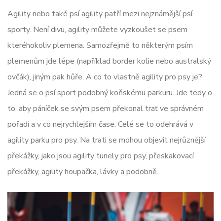
Agility nebo také psí agility patří mezi nejznámější psí
sporty. Není divu, agility můžete vyzkoušet se psem
kteréhokoliv plemena. Samozřejmě to některým psím
plemenům jde lépe (například border kolie nebo australský
ovčák), jiným pak hůře. A co to vlastně agility pro psy je?
Jedná se o psí sport podobný koňskému parkuru. Jde tedy o
to, aby páníček se svým psem překonal trať ve správném
pořadí a v co nejrychlejším čase. Celé se to odehrává v
agility parku pro psy. Na trati se mohou objevit nejrůznější
překážky, jako jsou agility tunely pro psy, přeskakovací
překážky, agility houpačka, lávky a podobně.