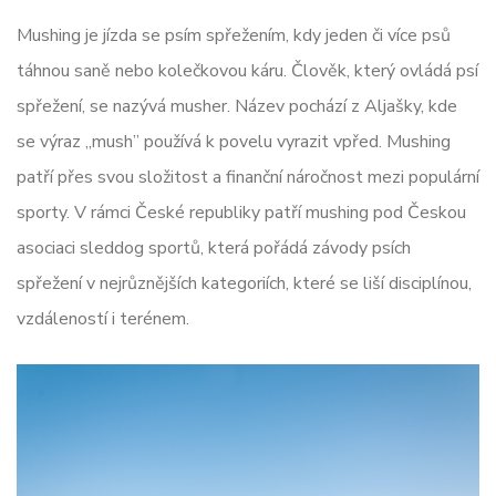
Mushing je jízda se psím spřežením, kdy jeden či více psů
táhnou saně nebo kolečkovou káru. Člověk, který ovládá psí
spřežení, se nazývá musher. Název pochází z Aljašky, kde
se výraz „mush” používá k povelu vyrazit vpřed. Mushing
patří přes svou složitost a finanční náročnost mezi populární
sporty. V rámci České republiky patří mushing pod Českou
asociaci sleddog sportů, která pořádá závody psích
spřežení v nejrůznějších kategoriích, které se liší disciplínou,
vzdáleností i terénem.