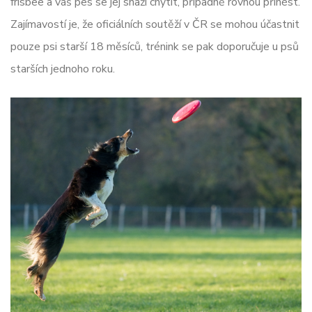
frisbee a váš pes se jej snaží chytit, případně rovnou přinést.
Zajímavostí je, že oficiálních soutěží v ČR se mohou účastnit
pouze psi starší 18 měsíců, trénink se pak doporučuje u psů
starších jednoho roku.