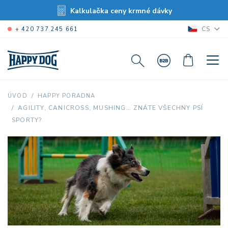
Kalkulačka ceny krmné dávky
CS
+ 420 737 245 661
ÚVOD
HAPPY PORADNA
AGILITY, CANICROSS, MUSHING… ZNÁTE VŠECHNY PSÍ
SPORTY?