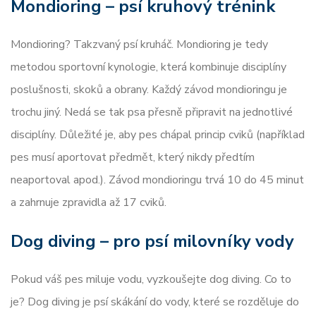
Mondioring – psí kruhový trénink
Mondioring? Takzvaný psí kruháč. Mondioring je tedy
metodou sportovní kynologie, která kombinuje disciplíny
poslušnosti, skoků a obrany. Každý závod mondioringu je
trochu jiný. Nedá se tak psa přesně připravit na jednotlivé
disciplíny. Důležité je, aby pes chápal princip cviků (například
pes musí aportovat předmět, který nikdy předtím
neaportoval apod.). Závod mondioringu trvá 10 do 45 minut
a zahrnuje zpravidla až 17 cviků.
Dog diving – pro psí milovníky vody
Pokud váš pes miluje vodu, vyzkoušejte dog diving. Co to
je? Dog diving je psí skákání do vody, které se rozděluje do