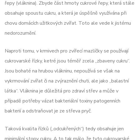
řepy (vláknina). Zbyde část hmoty cukrové řepy, která stále
obsahuje spoustu cukru, a která je úspěšně využívána při
chovu domácích užitkových zvířat. Toto ale vede k jistému
nedorozumění.
Naproti tomu, v krmivech pro zvířecí mazlíčky se používají
cukrovarské řízky, ketré jsou téměř zcela „zbaveny cukru“.
Jsou bohaté na hrubou vlákninu, nepoužívá se však na
vykrmování zvířat či na zvýraznění chuti, ale jako „balastní
látka“. Vláknina je důležitá pro zdraví střev a může v
případě potřeby vázat bakteriální toxiny patogenních
bakterií a odstraňovat je ze střeva pryč.
Taková kvalita řízků („odcukřených“) tedy obsahuje jen
minimální stopy cukru. A to tak málo, že tyto cukrovarské