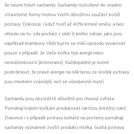
že neumí trávit sacharidy. Sacharidy rozložené do snadno
stravitelné formy mohou tvořit důležitou součást kočičí
potravy. Dokonce, i když tvoří až 40% krmné směsi, a bez
ohledu na to, zda pochází z obilí či jiného zdroje, jako jsou
například brambory. Obilí byste se měli opravdu vyvarovat
pouze v případě, že Vaše kočka trpí alergií nebo
nesnášenlivostí (intolerancí). Každopádně je nutné
podotknout, že pravé alergie na některou ze složek potravy
jsou mnohem vzácnější, než se všeobecně myslí.
Sacharidy jsou obzvláště důležité pro chovná zvířata.
Pomáhají kojícím kočkám produkovat laktózu (mléčný cukr).
Dokonce i v případě potravy bohaté na proteiny pomáhají
sacharidy významně zvýšit produkci mléka. Suchá potrava,