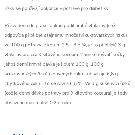
řízky se používají dokonce v potravě pro diabetiky!
Převedeno do praxe: pokud podíl hrubé vlákniny (což
odpovídá přibližně stejnému množství cukrovarských řízků)
ve 100 g potravy je kolem 2,5 – 3,5 %, je to příbližně 3 g
vlákniny pro cca 9 kilového kocoura Mainské mývalí kočky,
jehož denní krmná dávka je kolem 100 g. 100 g
scukrovarských řízků (zbavených cukru) obsahuje 6,8 g
zbytkového cukru. To se rovná 6,8 %. Ve 3 g sušených řízků
(což je denní dávka potravy pro 9 kilového kocoura) je tedy
obsaženo maximálně 0,2 g cukru.