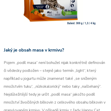
Jaký je obsah masa v krmivu?
Pojem „podíl masa“ není bohužel nijak konkrétně definován
či vědecky podložen – stejně jako termín „light“, který
například u jogurtu může znamenat také „se sníženým
množstvím tuku“, „nízkokalorický“ nebo taky „našlehaný“.
Nejdůležitější tedy je určit „podíl masa“ jakožto podíl
množství živočišných bílkovin z celkového obsahu bílkovin v
granulovaném krmivu. V případě krmiv z řady Happy Cat