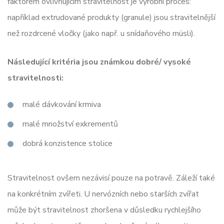
faktorem ovlivňujícím stravitelnost je výrobní proces:
například extrudované produkty (granule) jsou stravitelnější
než rozdrcené vločky (jako např. u snídaňového müsli).
Následující kritéria jsou známkou dobré/ vysoké
stravitelnosti:
malé dávkování krmiva
malé množství exkrementů
dobrá konzistence stolice
Stravitelnost ovšem nezávisí pouze na potravě. Záleží také
na konkrétním zvířeti. U nervózních nebo starších zvířat
může být stravitelnost zhoršena v důsledku rychlejšího