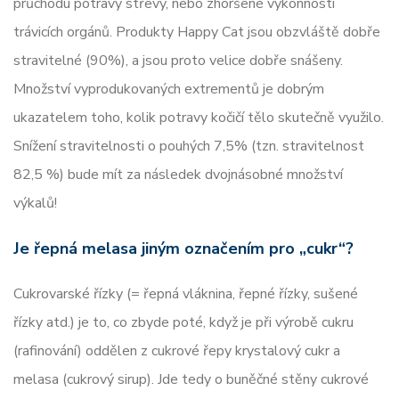
průchodu potravy střevy, nebo zhoršené výkonnosti
trávicích orgánů. Produkty Happy Cat jsou obzvláště dobře
stravitelné (90%), a jsou proto velice dobře snášeny.
Množství vyprodukovaných extrementů je dobrým
ukazatelem toho, kolik potravy kočičí tělo skutečně využilo.
Snížení stravitelnosti o pouhých 7,5% (tzn. stravitelnost
82,5 %) bude mít za následek dvojnásobné množství
výkalů!
Je řepná melasa jiným označením pro „cukr“?
Cukrovarské řízky (= řepná vláknina, řepné řízky, sušené
řízky atd.) je to, co zbyde poté, když je při výrobě cukru
(rafinování) oddělen z cukrové řepy krystalový cukr a
melasa (cukrový sirup). Jde tedy o buněčné stěny cukrové