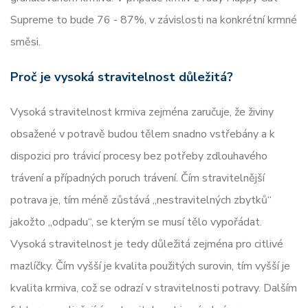
Supreme to bude 76 - 87%, v závislosti na konkrétní krmné
směsi.
Proč je vysoká stravitelnost důležitá?
Vysoká stravitelnost krmiva zejména zaručuje, že živiny
obsažené v potravě budou tělem snadno vstřebány a k
dispozici pro trávicí procesy bez potřeby zdlouhavého
trávení a případných poruch trávení. Čím stravitelnější
potrava je, tím méně zůstává „nestravitelných zbytků“
jakožto „odpadu“, se kterým se musí tělo vypořádat.
Vysoká stravitelnost je tedy důležitá zejména pro citlivé
mazlíčky. Čím vyšší je kvalita použitých surovin, tím vyšší je
kvalita krmiva, což se odrazí v stravitelnosti potravy. Dalším