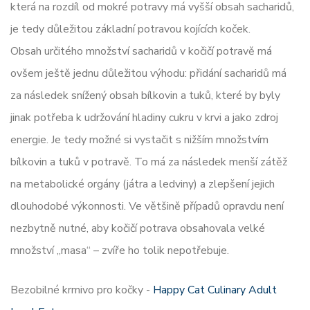
která na rozdíl od mokré potravy má vyšší obsah sacharidů,
je tedy důležitou základní potravou kojících koček.
Obsah určitého množství sacharidů v kočičí potravě má
ovšem ještě jednu důležitou výhodu: přidání sacharidů má
za následek snížený obsah bílkovin a tuků, které by byly
jinak potřeba k udržování hladiny cukru v krvi a jako zdroj
energie. Je tedy možné si vystačit s nižším množstvím
bílkovin a tuků v potravě. To má za následek menší zátěž
na metabolické orgány (játra a ledviny) a zlepšení jejich
dlouhodobé výkonnosti. Ve většině případů opravdu není
nezbytně nutné, aby kočičí potrava obsahovala velké
množství „masa“ – zvíře ho tolik nepotřebuje.
Bezobilné krmivo pro kočky -
Happy Cat Culinary Adult