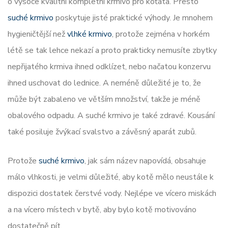
o vysoce kvalitní kompletní krmivo pro koťata. Přesto
suché krmivo
poskytuje jisté praktické výhody. Je mnohem
hygieničtější než
vlhké krmivo
, protože zejména v horkém
létě se tak lehce nekazí a proto prakticky nemusíte zbytky
nepřijatého krmiva ihned odklízet, nebo načatou konzervu
ihned uschovat do lednice. A neméně důležité je to, že
může být zabaleno ve větším množství, takže je méně
obalového odpadu. A suché krmivo je také zdravé. Kousání
také posiluje žvýkací svalstvo a závěsný aparát zubů.
Protože
suché krmivo
, jak sám název napovídá, obsahuje
málo vlhkosti, je velmi důležité, aby kotě mělo neustále k
dispozici dostatek čerstvé vody. Nejlépe ve vícero miskách
a na vícero místech v bytě, aby bylo kotě motivováno
dostatečně pít.