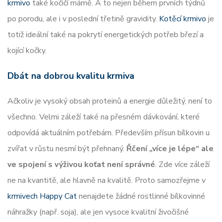
krmivo
také kočičí mámě. A to nejen během prvních týdnů
po porodu, ale i v poslední třetině gravidity.
Kotěcí krmivo
je
totiž ideální také na pokrytí energetických potřeb březí a
kojící kočky.
Dbát na dobrou kvalitu krmiva
Ačkoliv je vysoký obsah proteinů a energie důležitý, není to
všechno. Velmi záleží také na přesném dávkování, které
odpovídá aktuálním potřebám. Především přísun bílkovin u
zvířat v růstu nesmí být přehnaný.
Řčení „více je lépe“ ale
ve spojení s výživou koťat není správné
. Zde více záleží
ne na kvantitě, ale hlavně na kvalitě. Proto samozřejme v
krmivech Happy Cat
nenajdete žádné rostlinné bílkovinné
náhražky (např. soja), ale jen vysoce kvalitní živočišné