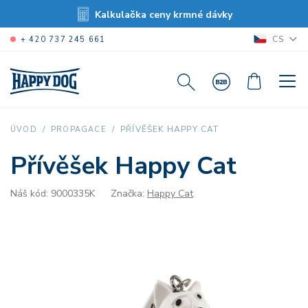
Kalkulačka ceny krmné dávky
CS
+ 420 737 245 661
PŘÍVĚŠEK HAPPY CAT
ÚVOD
PROPAGACE
Přívěšek Happy Cat
Náš kód: 9000335K
Značka:
Happy Cat