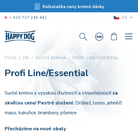
Kalkulačka ceny krmné dávky
CS
+ 420 737 245 661
PROFI LINE/ESSENTIAL
ÚVOD
PSI
SUCHÁ KRMIVA
Profi Line/Essential
Suché krmivo s vysokou chutností a stravitelností
za
skvělou cenu
!
Pestré složení:
Drůbež, losos, jehněčí
maso, kukuřice, brambory, pšenice
Přecházíme na nové obaly