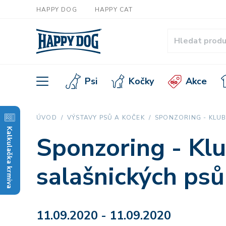
HAPPY DOG
HAPPY CAT
Psi
Kočky
Akce
ÚVOD
VÝSTAVY PSŮ A KOČEK
SPONZORING - KLU
Kalkulačka krmiva
Sponzoring - Kl
salašnických psů
11.09.2020 - 11.09.2020