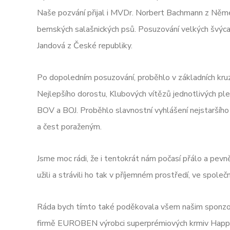
Naše pozvání přijal i MVDr. Norbert Bachmann z Něme
bernských salašnických psů. Posuzování velkých švýcars
Jandová z České republiky.
Po dopoledním posuzování, proběhlo v základních kruzí
Nejlepšího dorostu, Klubových vítězů jednotlivých ple
BOV a BOJ. Proběhlo slavnostní vyhlášení nejstaršího
a čest poraženým.
Jsme moc rádi, že i tentokrát nám počasí přálo a pevně
užili a strávili ho tak v příjemném prostředí, ve spole
Ráda bych tímto také poděkovala všem našim sponzo
firmě EUROBEN výrobci superprémiových krmiv Happy 