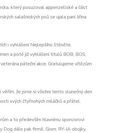
cka, který posuzoval appenzellské a část
kých salašnických psů se ujala paní Jiřina
ch i vyhlášení Nejlepšího štěněte,
men a poté již vyhlášení titulů BOB, BOS,
 veterána páteční akce. Gratulujeme vítězům
 věřím, že jsme si všichni tento slunečný den
čnosti svých čtyřnohých miláčků a přátel.
rům a to především hlavnímu sponzorovi
Dog dále pak firmě, Giom, RY-JA obojky,