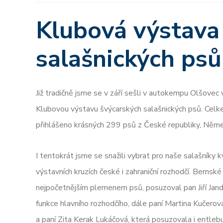
Klubová výstava
salašnických psů
Již tradičně jsme se v září sešli v autokempu Olšovec 
Klubovou výstavu švýcarských salašnických psů. Celk
přihlášeno krásných 299 psů z České republiky, Něme
I tentokrát jsme se snažili vybrat pro naše salašníky kv
výstavních kruzích české i zahraniční rozhodčí. Bernské s
nejpočetnějším plemenem psů, posuzoval pan Jiří Janda
funkce hlavního rozhodčího, dále paní Martina Kučero
a paní Zita Kerak Lukáčová, která posuzovala i entle