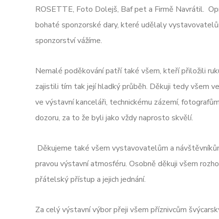
ROSETTE, Foto Dolejš, Baf pet a Firmě Navrátil. Opr
bohaté sponzorské dary, které udělaly vystavovatelů
sponzorství vážíme.
Nemalé poděkování patří také všem, kteří přiložili ruk
zajistili tím tak její hladký průběh. Děkuji tedy vše
ve výstavní kanceláři, technickému zázemí, fotografů
dozoru, za to že byli jako vždy naprosto skvělí.
Děkujeme také všem vystavovatelům a návštěvníkům,
pravou výstavní atmosféru. Osobně děkuji všem rozhodč
přátelský přístup a jejich jednání.
Za celý výstavní výbor přeji všem příznivcům švýcars