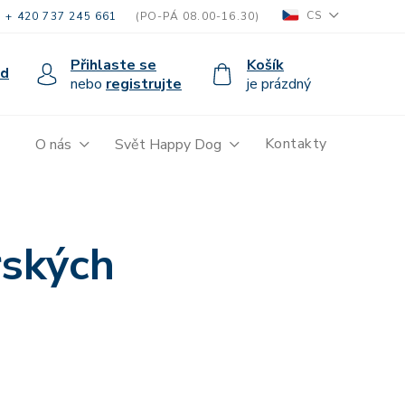
CS
+ 420 737 245 661
(PO-PÁ 08.00-16.30)
Přihlaste se
Košík
od
nebo
registrujte
je prázdný
Kontakty
O nás
Svět Happy Dog
rských