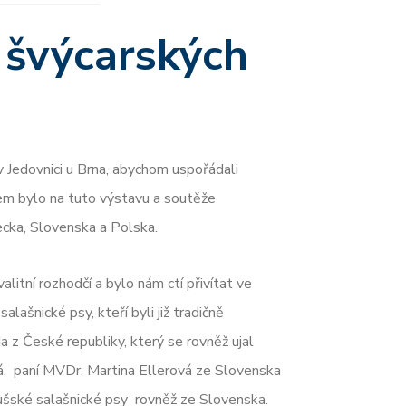
 švýcarských
v Jedovnici u Brna, abychom uspořádali
em bylo na tuto výstavu a soutěže
cka, Slovenska a Polska.
alitní rozhodčí a bylo nám ctí přivítat ve
alašnické psy, kteří byli již tradičně
 z České republiky, který se rovněž ujal
vá, paní MVDr. Martina Ellerová ze Slovenska
bušské salašnické psy rovněž ze Slovenska.