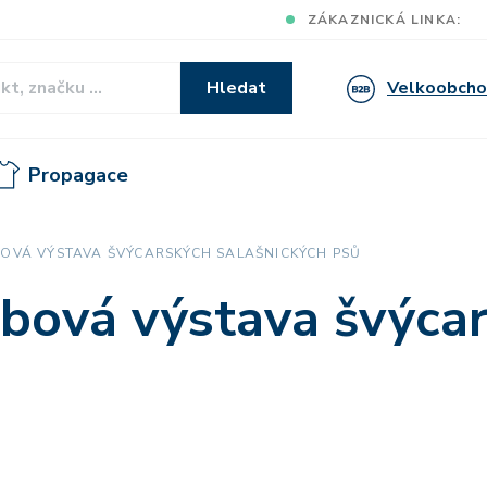
ZÁKAZNICKÁ LINKA:
Velkoobch
Hledat
Propagace
BOVÁ VÝSTAVA ŠVÝCARSKÝCH SALAŠNICKÝCH PSŮ
ubová výstava švýca