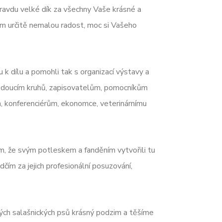
avdu velké dík za všechny Vaše krásné a
m určitě nemalou radost, moc si Vašeho
u k dílu a pomohli tak s organizací výstavy a
m vedoucím kruhů, zapisovatelům, pomocníkům
m, konferenciérům, ekonomce, veterinárnímu
 že svým potleskem a fanděním vytvořili tu
ím za jejich profesionální posuzování,
kých salašnických psů krásný podzim a těšíme