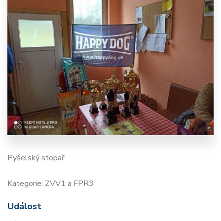
Pyšelský stopař
Kategorie: ZVV1 a FPR3
Událost