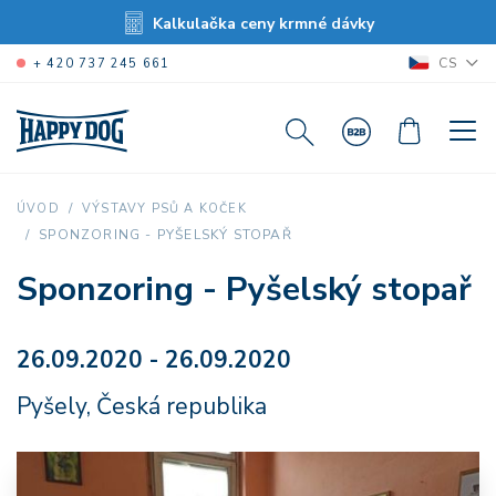
Kalkulačka ceny krmné dávky
CS
+ 420 737 245 661
ÚVOD
VÝSTAVY PSŮ A KOČEK
SPONZORING - PYŠELSKÝ STOPAŘ
Sponzoring - Pyšelský stopař
26.09.2020 - 26.09.2020
Pyšely, Česká republika