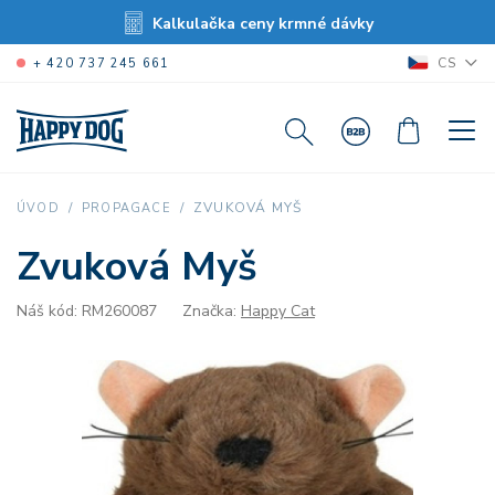
Kalkulačka ceny krmné dávky
CS
+ 420 737 245 661
ZVUKOVÁ MYŠ
ÚVOD
PROPAGACE
Zvuková Myš
Náš kód: RM260087
Značka:
Happy Cat