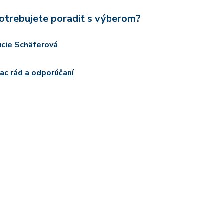
otrebujete poradiť s výberom?
ucie Schäferová
iac rád a odporúčaní