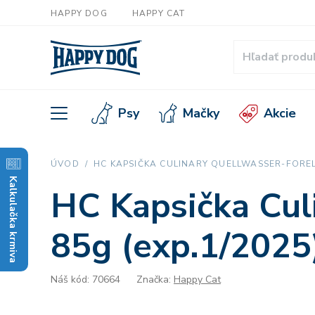
HAPPY DOG
HAPPY CAT
Psy
Mačky
Akcie
ÚVOD
HC KAPSIČKA CULINARY QUELLWASSER-FORELLE
Kalkulačka krmiva
HC Kapsička Culi
85g (exp.1/2025
Náš kód: 70664
Značka:
Happy Cat