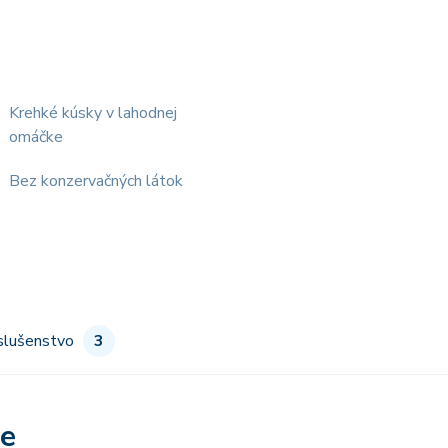
Krehké kúsky v lahodnej
omáčke
Bez konzervačných látok
slušenstvo
3
re