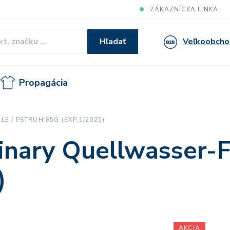
ZÁKAZNÍCKA LINKA:
Veľkoobcho
Hľadať
Propagácia
 / PSTRUH 85G (EXP.1/2025)
nary Quellwasser-Fo
)
AKCIA