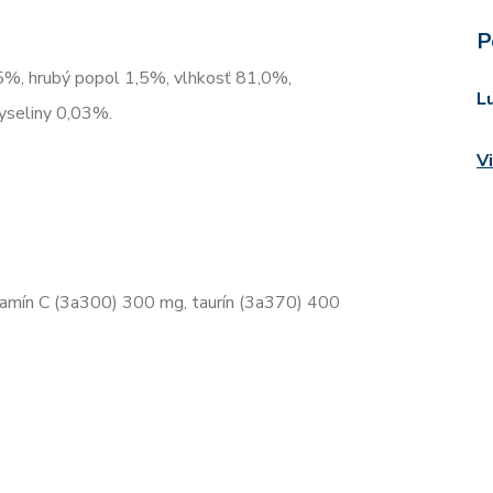
P
,5%, hrubý popol 1,5%, vlhkosť 81,0%,
L
yseliny 0,03%.
V
tamín C (3a300) 300 mg, taurín (3a370) 400