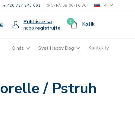
SK
+ 420 737 245 661
(PO-PÁ 08.00-16.30)
Prihláste sa
1
Košík
d
nebo
registrujte
Kontakty
O nás
Svet Happy Dog
relle / Pstruh