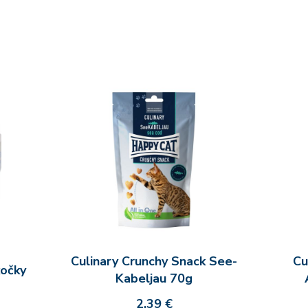
Culinary Crunchy Snack See-
Cu
kočky
Kabeljau 70g
2,39 €