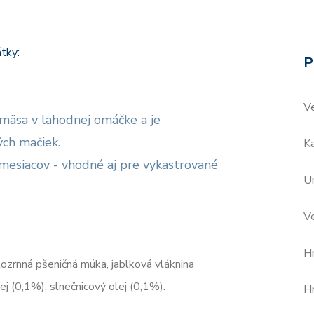
tky:
P
V
 mäsa v lahodnej omáčke a je
ch mačiek.
Ka
esiacov - vhodné aj pre vykastrované
Ur
V
H
lozrnná pšeničná múka, jablková vláknina
lej (0,1%), slnečnicový olej (0,1%).
H