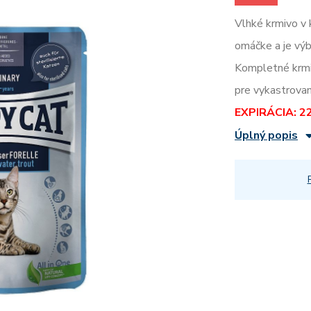
Vlhké krmivo v 
omáčke a je vý
Kompletné krmi
pre vykastrova
EXPIRÁCIA: 2
Úplný popis