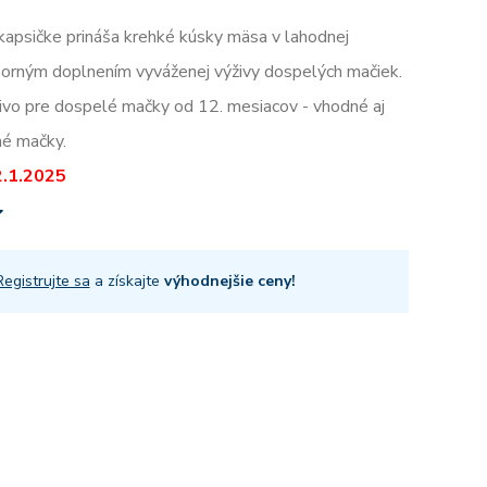
kapsičke prináša krehké kúsky mäsa v lahodnej
borným doplnením vyváženej výživy dospelých mačiek.
vo pre dospelé mačky od 12. mesiacov - vhodné aj
né mačky.
2.1.2025
Registrujte sa
a získajte
výhodnejšie ceny!