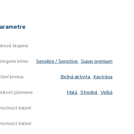
arametre
eková skupina
tegorie krmiv
Sensible / Sensitive
,
Super premium
čení krmiva
Bežná aktivita
,
Kastrácia
elikost plemene
Malá
,
Stredná
,
Veľká
motnost balení
motnost balení