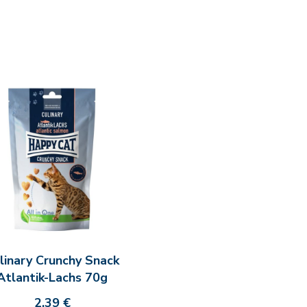
linary Crunchy Snack
Atlantik-Lachs 70g
2,39 €