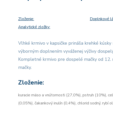
Zloženie:
Doplnkové lá
Analytické zložky:
Vlhké krmivo v kapsičke prináša krehké kúsky
výborným doplnením vyváženej výživy dospelý
Kompletné krmivo pre dospelé mačky od 12. m
mačky.
Zloženie:
kuracie mäso a vnútornosti (27,0%), pstruh (10%), ce
(0,05%), čakankový inulín (0,4%), chlorid sodný, rybí o