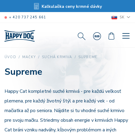
Kalkulačka ceny krmné dávky
SK
+ 420 737 245 661
SUPREME
ÚVOD
MAČKY
SUCHÁ KRMIVA
Supreme
Happy Cat kompletné suché krmivá - pre každú veľkosť
plemena, pre každý životný štýl a pre každý vek - od
mačiatka až po seniora. Nájdite si tu vhodné suché krmivo
pre svoju mačku. Striedmy obsah energie v krmivách Happy
Cat bráni vzniku nadváhy, kĺbovým problémom a iných