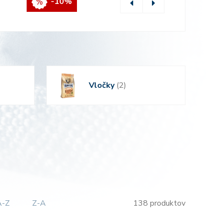
-10%
Vločky
(2)
A-Z
Z-A
138 produktov