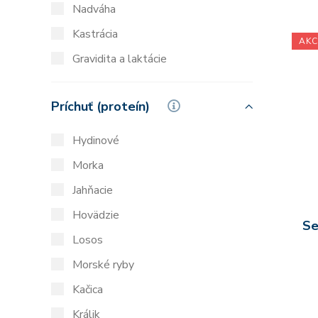
Nadváha
Kastrácia
AKC
Gravidita a laktácie
Príchuť (proteín)
Hydinové
Morka
Jahňacie
Hovädzie
Se
Losos
Morské ryby
Kačica
Králik