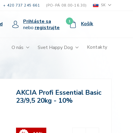
SK
+ 420 737 245 661
(PO-PÁ 08.00-16.30)
Prihláste sa
1
Košík
d
nebo
registrujte
Kontakty
O nás
Svet Happy Dog
AKCIA Profi Essential
Sportive 26/16 20kg - 10%