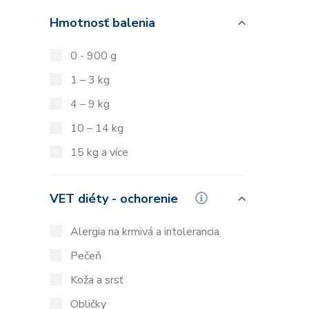
Hmotnosť balenia
0 - 900 g
1 – 3 kg
4 – 9 kg
10 – 14 kg
15 kg a více
VET diéty - ochorenie
Alergia na krmivá a intolerancia
Pečeň
Koža a srsť
Obličky