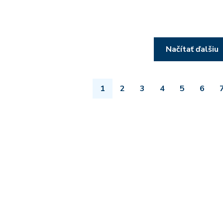
Načítať ďalšiu
1
2
3
4
5
6