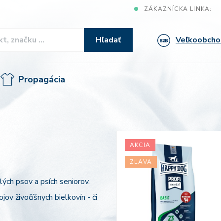
ZÁKAZNÍCKA LINKA:
Veľkoobcho
Hľadať
Propagácia
AKCIA
ZĽAVA
ých psov a psích seniorov.
ov živočíšnych bielkovín - či