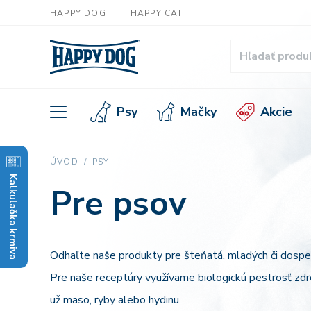
HAPPY DOG
HAPPY CAT
Psy
Mačky
Akcie
ÚVOD
PSY
Kalkulačka krmiva
Pre psov
Odhaľte naše produkty pre šteňatá, mladých či dospel
Pre naše receptúry využívame biologickú pestrosť zdroj
už mäso, ryby alebo hydinu.