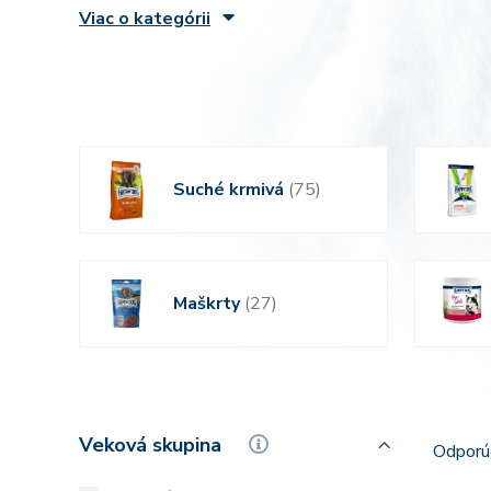
Viac o kategórii
Suché krmivá
(75)
Maškrty
(27)
Veková skupina
Odpor