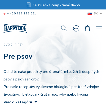
Kalkulačka ceny krmné dávky
SK
+ 420 737 245 661
PSY
ÚVOD
Pre psov
Odhaľte naše produkty pre šteňatá, mladých či dospelých
psov a psích seniorov.
Pre naše receptúry využívame biologickú pestrosť zdrojov
živočíšnych bielkovín - či už mäso, ryby alebo hydinu.
Viac o kategórii