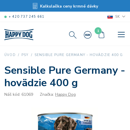
Kalkulačka ceny krmné dávky
SK
+ 420 737 245 661
1
SENSIBLE PURE GERMANY - HOVÄDZIE 400 G
ÚVOD
PSY
Sensible Pure Germany -
hovädzie 400 g
Náš kód: 61069
Značka:
Happy Dog