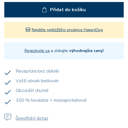
Přidat do košíku
Najděte nejbližšího prodejce HappyDog
Registrujte sa
a získajte
výhodnejšie ceny!
Receptúra bez obilnín
Vyšší obsah bielkovín
Obzvlášť chutné
100 % hovädzie = monoproteínové
Špecifický dotaz