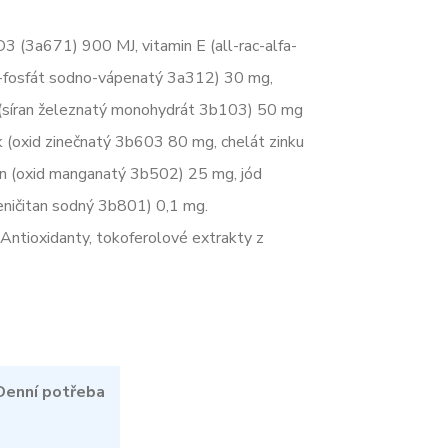
 (3a671) 900 MJ, vitamin E (all-rac-alfa-
l-fosfát sodno-vápenatý 3a312) 30 mg,
(síran železnatý monohydrát 3b103) 50 mg
 (oxid zinečnatý 3b603 80 mg, chelát zinku
n (oxid manganatý 3b502) 25 mg, jód
eničitan sodný 3b801) 0,1 mg.
ntioxidanty, tokoferolové extrakty z
Denní potřeba