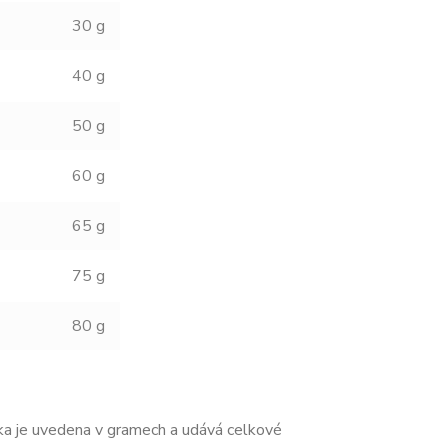
30 g
40 g
50 g
60 g
65 g
75 g
80 g
ka je uvedena v gramech a udává celkové