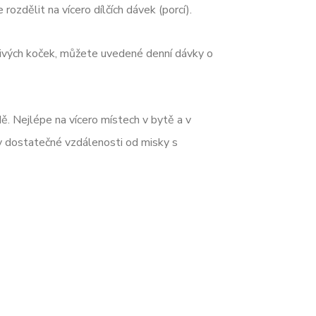
ozdělit na vícero dílčích dávek (porcí).
ivých koček, můžete uvedené denní dávky o
ě. Nejlépe na vícero místech v bytě a v
v dostatečné vzdálenosti od misky s