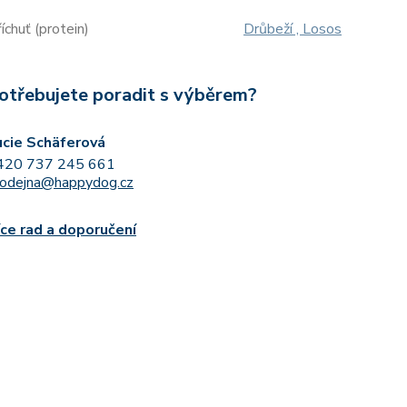
íchuť (protein)
Drůbeží , Losos
otřebujete poradit s výběrem?
ucie Schäferová
420 737 245 661
rodejna@happydog.cz
íce rad a doporučení