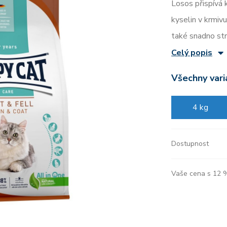
Losos přispívá
kyselin v krmiv
také snadno str
Celý popis
Všechny vari
4 kg
Dostupnost
Vaše cena s 12