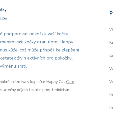
átky
P
miva
V
né podporovat pokožku vaší kočky
 Krmením vaší kočky granulemi Happy
Ka
us kůže, což může přispět ke zlepšení
Ur
ostatek živin aktivních pro pokožku,
 výměnu srsti.
V
 mokrého krmiva v kapsičce Happy Cat
Care
Ve
ostatečný příjem tekutin prostřednictvím
H
H