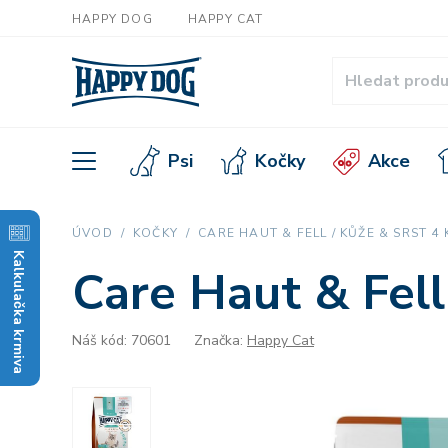
HAPPY DOG
HAPPY CAT
Psi
Kočky
Akce
ÚVOD
KOČKY
CARE HAUT & FELL / KŮŽE & SRST 4 
Kalkulačka krmiva
Care Haut & Fell
Náš kód: 70601
Značka:
Happy Cat