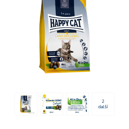
2
další