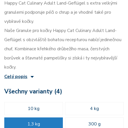
Happy Cat Culinary Adult Land-Geflügel s extra velkými
granulemi podporuje péči o chrup a je vhodné také pro
vybíravé kočky.
Naše Granule pro kočky Happy Cat Culinary Adult Land-
Geflügel s obzvláště bohatou recepturou nabízí jedinečnou
chuť. Kombinace křehkého drůbežího masa, čerstvých
borůvek a šťavnaté pampelišky si získá i ty nejvybíravější
kočky.
Celý popis
Všechny varianty (4)
10 kg
4 kg
1,3 kg
300 g