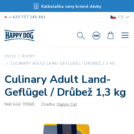
Kalkulačka ceny krmné dávky
CS
+ 420 737 245 661
ÚVOD
KOČKY
CULINARY ADULT LAND-GEFLÜGEL / DRŮBEŽ 1,3 KG
Culinary Adult Land-
Geflügel / Drůbež 1,3 kg
Náš kód: 70569
Značka:
Happy Cat