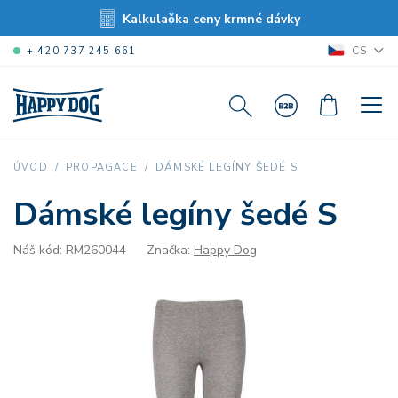
Kalkulačka ceny krmné dávky
CS
+ 420 737 245 661
DÁMSKÉ LEGÍNY ŠEDÉ S
ÚVOD
PROPAGACE
Dámské legíny šedé S
Náš kód: RM260044
Značka:
Happy Dog