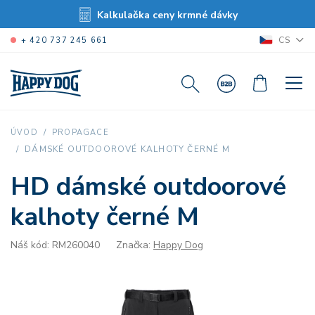
Kalkulačka ceny krmné dávky
CS
+ 420 737 245 661
ÚVOD
PROPAGACE
DÁMSKÉ OUTDOOROVÉ KALHOTY ČERNÉ M
HD dámské outdoorové
kalhoty černé M
Náš kód: RM260040
Značka:
Happy Dog