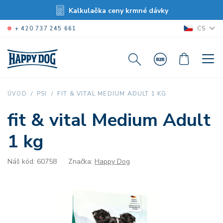
Kalkulačka ceny krmné dávky
CS
+ 420 737 245 661
FIT & VITAL MEDIUM ADULT 1 KG
ÚVOD
PSI
fit & vital Medium Adult
1 kg
Náš kód: 60758
Značka:
Happy Dog