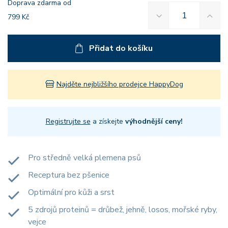
Doprava zdarma od
799 Kč
Přidat do košíku
Najděte nejbližšího prodejce HappyDog
Registrujte se
a získejte
výhodnější ceny!
Pro středně velká plemena psů
Receptura bez pšenice
Optimální pro kůži a srst
5 zdrojů proteinů = drůbež, jehně, losos, mořské ryby,
vejce