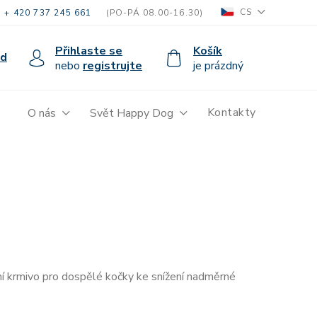
CS
+ 420 737 245 661
(PO-PÁ 08.00-16.30)
Přihlaste se
Košík
od
nebo
registrujte
je prázdný
Kontakty
O nás
Svět Happy Dog
í krmivo pro dospělé kočky ke snížení nadměrné