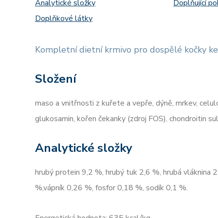
Analytické složky
Doplňující p
Doplňkové látky
Kompletní dietní krmivo pro dospělé kočky ke
Složení
maso a vnitřnosti z kuřete a vepře, dýně, mrkev, celuló
glukosamin, kořen čekanky (zdroj FOS), chondroitin sul
Analytické složky
hrubý protein 9,2 %, hrubý tuk 2,6 %, hrubá vláknina 
%,vápník 0,26 %, fosfor 0,18 %, sodík 0,1 %.
Energetická hodnota: 635 kcal/kg.