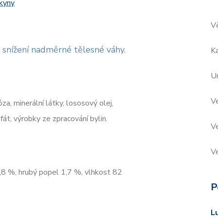
okyny
V
 snížení nadměrné tělesné váhy.
Ka
Ur
V
za, minerální látky, lososový olej,
fát, výrobky ze zpracování bylin.
Ve
V
2,8 %, hrubý popel 1,7 %, vlhkost 82
P
L