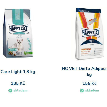
HC VET Dieta Adiposi
Care Light 1,3 kg
kg
185 Kč
155 Kč
skladem
skladem
Do košíku
Do koš