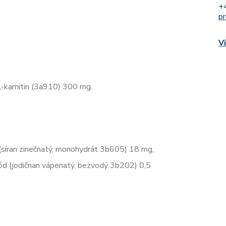
+
p
V
-karnitin (3a910) 300 mg.
(síran zinečnatý, monohydrát 3b605) 18 mg,
d (jodičnan vápenatý, bezvodý 3b202) 0,5