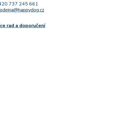
420 737 245 661
rodejna@happydog.cz
íce rad a doporučení