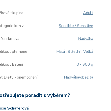
ěková skupina
Adult
tegorie krmiv
Sensible / Sensitive
čení krmiva
Nadváha
elikost plemene
Malá , Střední , Velká
likost Balení
0 - 900 g
et Diety - onemocnění
Nadváha/obezita
otřebujete poradit s výběrem?
ucie Schäferová