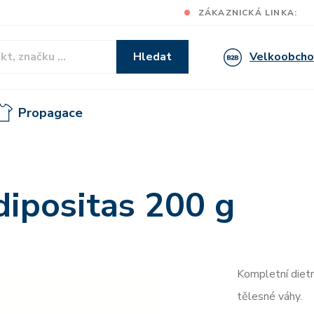
ZÁKAZNICKÁ LINKA:
Velkoobch
Hledat
Propagace
ipositas 200 g
Kompletní dietn
tělesné váhy.