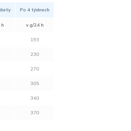
diety
Po 4 týdnech
 h
v g/24 h
193
230
270
305
340
370