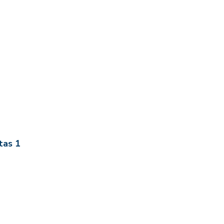
tas 1
íku