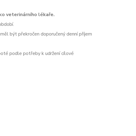
o veterinárního lékaře.
období.
neměl být překročen doporučený denní příjem
oté podle potřeby k udržení cílové