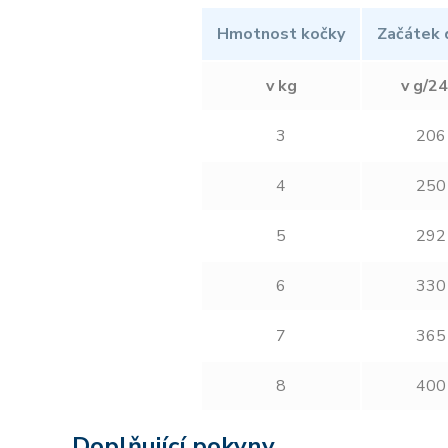
Hmotnost kočky
Začátek 
v kg
v g/24
3
206
4
250
5
292
6
330
7
365
8
400
Doplňující pokyny