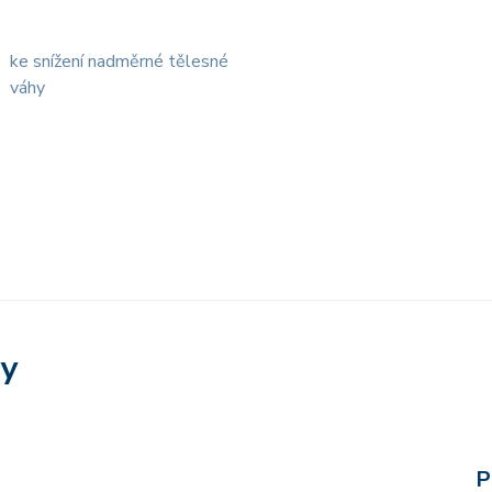
ke snížení nadměrné tělesné
váhy
ry
P