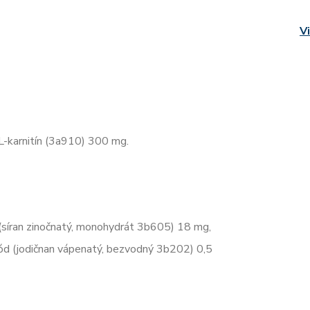
V
L-karnitín (3a910) 300 mg.
(síran zinočnatý, monohydrát 3b605) 18 mg,
d (jodičnan vápenatý, bezvodný 3b202) 0,5