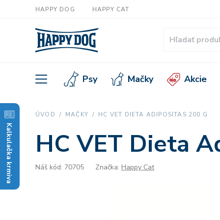
HAPPY DOG
HAPPY CAT
Psy
Mačky
Akcie
ÚVOD
MAČKY
HC VET DIETA ADIPOSITAS 200 G
Kalkulačka krmiva
HC VET Dieta Ad
Náš kód: 70705
Značka:
Happy Cat