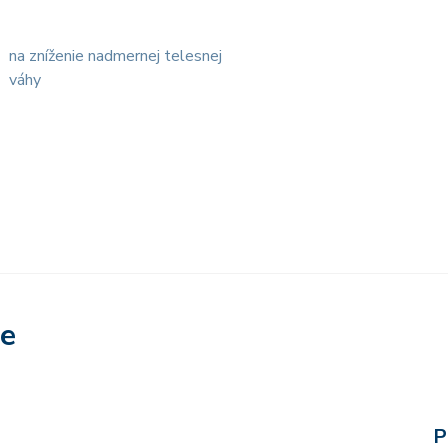
na zníženie nadmernej telesnej
váhy
re
P