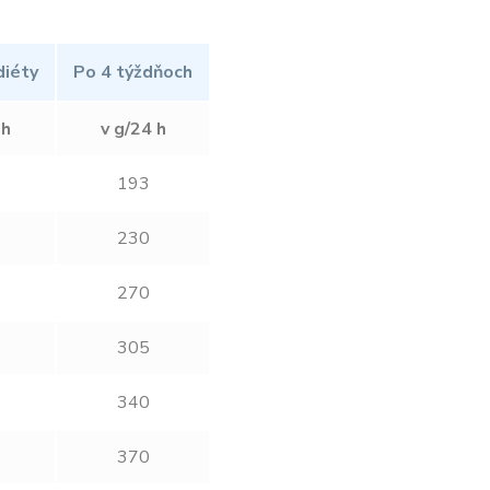
diéty
Po 4 týždňoch
 h
v g/24 h
193
230
270
305
340
370