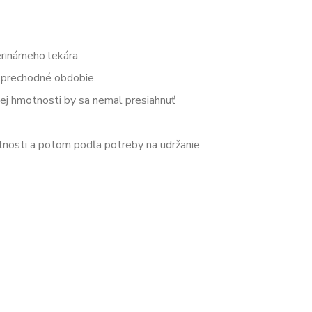
rinárneho lekára.
a prechodné obdobie.
nej hmotnosti by sa nemal presiahnuť
tnosti a potom podľa potreby na udržanie