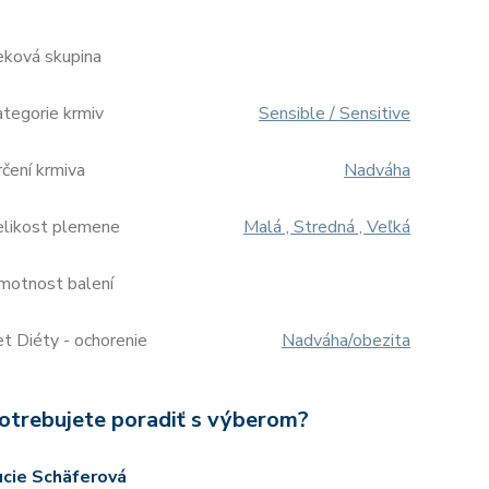
eková skupina
tegorie krmiv
Sensible / Sensitive
čení krmiva
Nadváha
elikost plemene
Malá , Stredná , Veľká
motnost balení
t Diéty - ochorenie
Nadváha/obezita
otrebujete poradiť s výberom?
ucie Schäferová