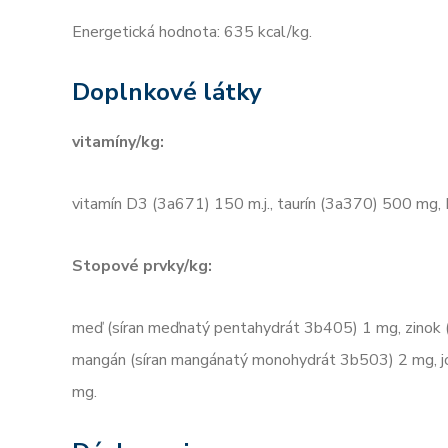
Energetická hodnota: 635 kcal/kg.
Doplnkové látky
vitamíny/kg:
vitamín D3 (3a671) 150 m.j., taurín (3a370) 500 mg, 
Stopové prvky/kg:
meď (síran meďnatý pentahydrát 3b405) 1 mg, zinok 
mangán (síran mangánatý monohydrát 3b503) 2 mg, jó
mg.