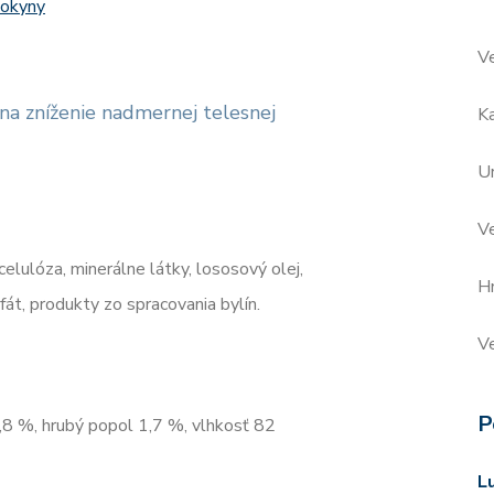
pokyny
V
a zníženie nadmernej telesnej
Ka
Ur
V
celulóza, minerálne látky, lososový olej,
H
fát, produkty zo spracovania bylín.
Ve
P
2,8 %, hrubý popol 1,7 %, vlhkosť 82
L