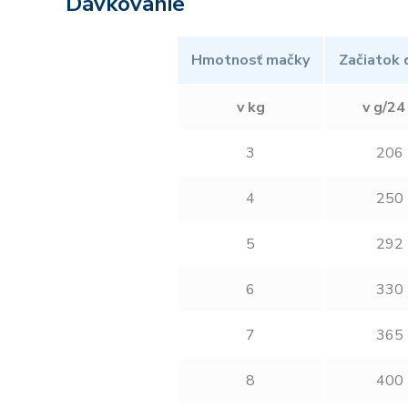
Dávkovanie
Hmotnosť mačky
Začiatok 
v kg
v g/24
3
206
4
250
5
292
6
330
7
365
8
400