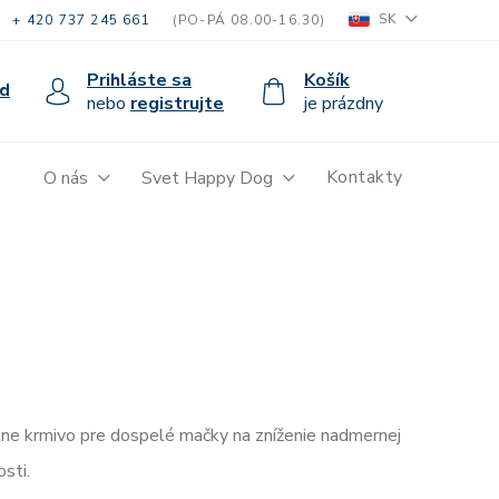
SK
+ 420 737 245 661
(PO-PÁ 08.00-16.30)
Prihláste sa
Košík
d
nebo
registrujte
je prázdny
Kontakty
O nás
Svet Happy Dog
ne krmivo pre dospelé mačky na zníženie nadmernej
sti.