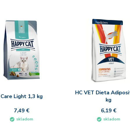
HC VET Dieta Adiposi
Care Light 1,3 kg
kg
7,49 €
6,19 €
skladom
skladom