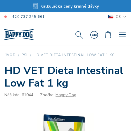
Kalkulačka ceny krmné dávky
CS
+ 420 737 245 661
HD VET DIETA INTESTINAL LOW FAT 1 KG
ÚVOD
PSI
HD VET Dieta Intestinal
Low Fat 1 kg
Náš kód: 61044
Značka:
Happy Dog