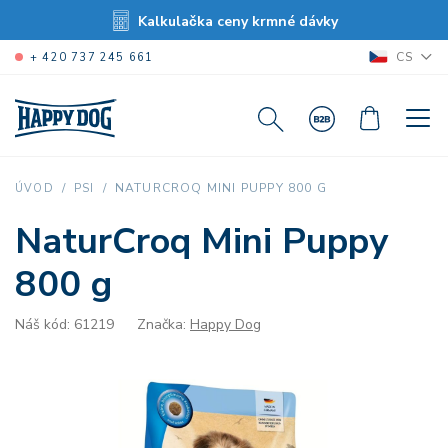
Kalkulačka ceny krmné dávky
CS
+ 420 737 245 661
NATURCROQ MINI PUPPY 800 G
ÚVOD
PSI
NaturCroq Mini Puppy
800 g
Náš kód: 61219
Značka:
Happy Dog