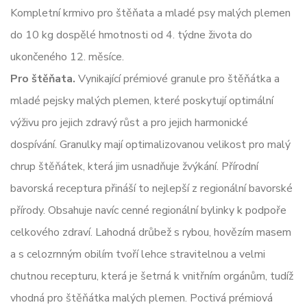
Kompletní krmivo pro štěňata a mladé psy malých plemen
do 10 kg dospělé hmotnosti od 4. týdne života do
ukončeného 12. měsíce.
Pro štěňata.
Vynikající prémiové granule pro štěňátka a
mladé pejsky malých plemen, které poskytují optimální
výživu pro jejich zdravý růst a pro jejich harmonické
dospívání. Granulky mají optimalizovanou velikost pro malý
chrup štěňátek, která jim usnadňuje žvýkání. Přírodní
bavorská receptura přináší to nejlepší z regionální bavorské
přírody. Obsahuje navíc cenné regionální bylinky k podpoře
celkového zdraví. Lahodná drůbež s rybou, hovězím masem
a s celozrnným obilím tvoří lehce stravitelnou a velmi
chutnou recepturu, která je šetrná k vnitřním orgánům, tudíž
vhodná pro štěňátka malých plemen. Poctivá prémiová