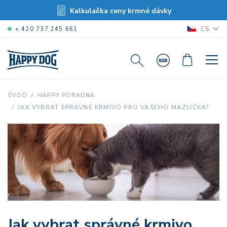
Kalkulačka ceny krmné dávky
CS
+ 420 737 245 661
ÚVOD
HAPPY PORADNA
JAK VYBRAT SPRÁVNÉ KRMIVO PRO VAŠEHO MAZLÍČKA?
Jak vybrat správné krmivo