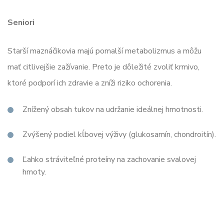
Seniori
Starší maznáčikovia majú pomalší metabolizmus a môžu
mať citlivejšie zažívanie. Preto je dôležité zvoliť krmivo,
ktoré podporí ich zdravie a zníži riziko ochorenia.
Znížený obsah tukov na udržanie ideálnej hmotnosti.
Zvýšený podiel kĺbovej výživy (glukosamín, chondroitín).
Ľahko stráviteľné proteíny na zachovanie svalovej
hmoty.