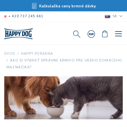
Kalkulačka ceny krmné dávky
SK
+ 420 737 245 661
ÚVOD
HAPPY PORADŇA
AKO SI VYBRAŤ SPRÁVNE KRMIVO PRE VÁŠHO DOMÁCEHO
MAZNÁČIKA?