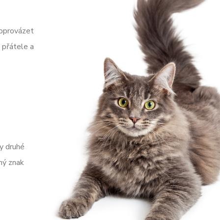
 doprovázet
é přátele a
hy druhé
sný znak