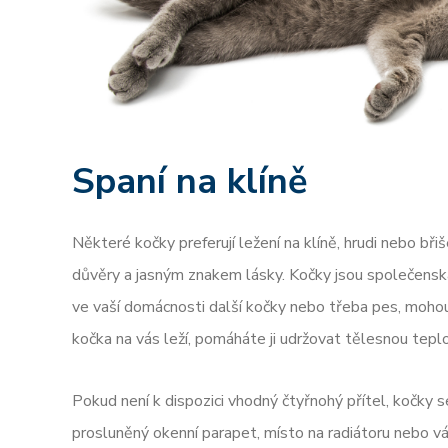
Spaní na klíně
Některé kočky preferují ležení na klíně, hrudi nebo bř
důvěry a jasným znakem lásky. Kočky jsou společenská 
ve vaší domácnosti další kočky nebo třeba pes, mohou 
kočka na vás leží, pomáháte ji udržovat tělesnou tepl
Pokud není k dispozici vhodný čtyřnohý přítel, kočky s
prosluněný okenní parapet, místo na radiátoru nebo váš