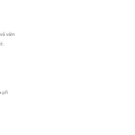
ává vám
t.
 při