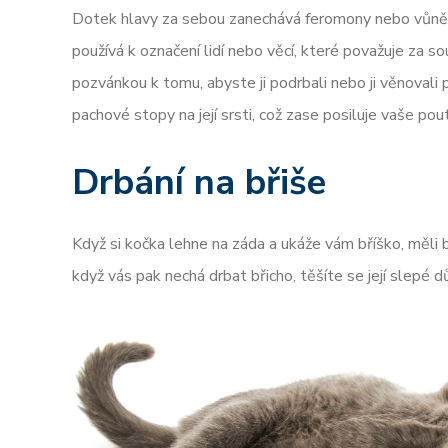
Dotek hlavy za sebou zanechává feromony nebo vůně,
používá k označení lidí nebo věcí, které považuje za 
pozvánkou k tomu, abyste ji podrbali nebo ji věnoval
pachové stopy na její srsti, což zase posiluje vaše pou
Drbání na břiše
Když si kočka lehne na záda a ukáže vám bříško, měli 
když vás pak nechá drbat břicho, těšíte se její slepé d