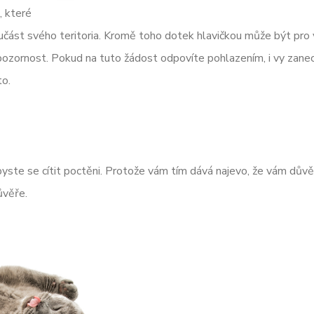
 které
součást svého teritoria. Kromě toho dotek hlavičkou může být pro
i pozornost. Pokud na tuto žádost odpovíte pohlazením, i vy zane
to.
byste se cítit poctěni. Protože vám tím dává najevo, že vám důvěř
ůvěře.