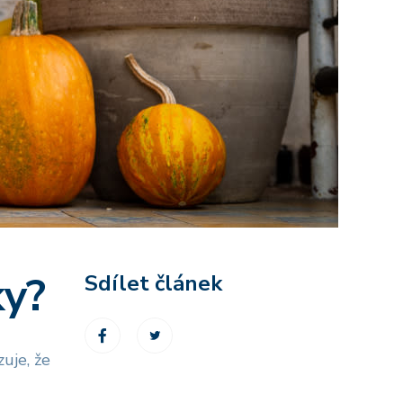
ky?
Sdílet článek
uje, že