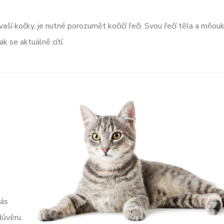
ší kočky, je nutné porozumět kočičí řeči. Svou řečí těla a mňou
ak se aktuálně cítí.
vás
důvěru.