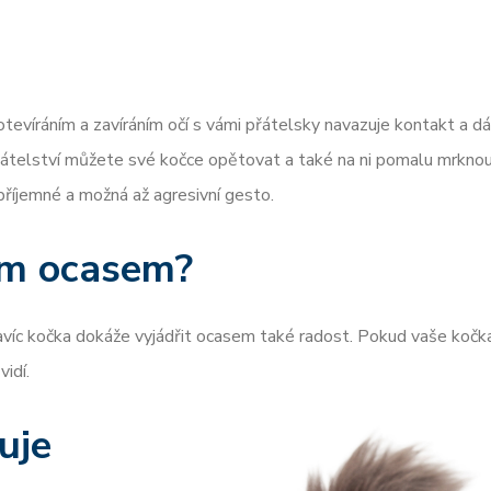
tevíráním a zavíráním očí s vámi přátelsky navazuje kontakt a d
přátelství můžete své kočce opětovat a také na ni pomalu mrknou
příjemné a možná až agresivní gesto.
ým ocasem?
avíc kočka dokáže vyjádřit ocasem také radost. Pokud vaše kočka
idí.
uje