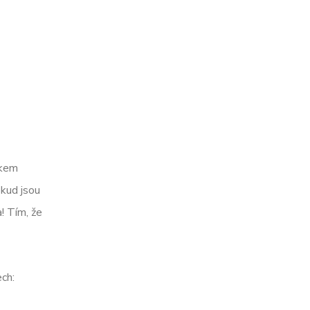
akem
okud jsou
! Tím, že
ech: