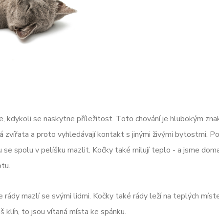
iše, kdykoli se naskytne příležitost. Toto chování je hlubokým zn
zvířata a proto vyhledávají kontakt s jinými živými bytostmi. P
se spolu v pelíšku mazlit. Kočky také milují teplo - a jsme doma
otu.
e rády mazlí se svými lidmi. Kočky také rády leží na teplých míst
 klín, to jsou vítaná místa ke spánku.