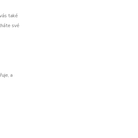
 vás také
cháte své
uje, a