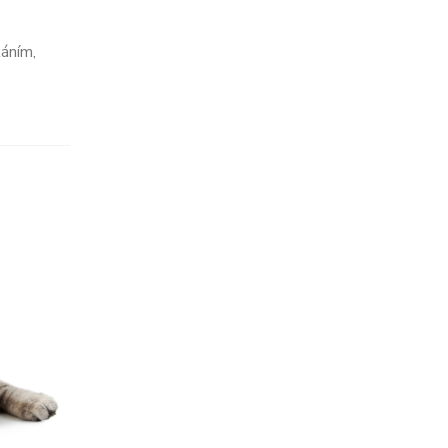
káním,