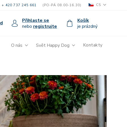
CS
+ 420 737 245 661
(PO-PÁ 08.00-16.30)
Přihlaste se
Košík
od
nebo
registrujte
je prázdný
Kontakty
O nás
Svět Happy Dog