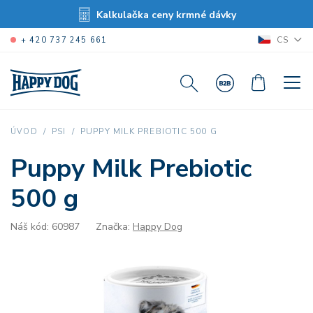
Kalkulačka ceny krmné dávky
CS
+ 420 737 245 661
PUPPY MILK PREBIOTIC 500 G
ÚVOD
PSI
Puppy Milk Prebiotic
500 g
Náš kód: 60987
Značka:
Happy Dog