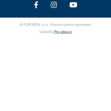
© EUROBEN, s.r.o. Všechna práva vyhrazena.
Vytvořila
Pro-idea.cz