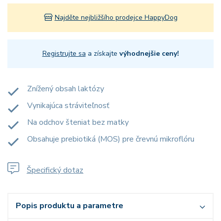
Najděte nejbližšího prodejce HappyDog
Registrujte sa
a získajte
výhodnejšie ceny!
Znížený obsah laktózy
Vynikajúca stráviteľnosť
Na odchov šteniat bez matky
Obsahuje prebiotiká (MOS) pre črevnú mikroflóru
Špecifický dotaz
Popis produktu a parametre