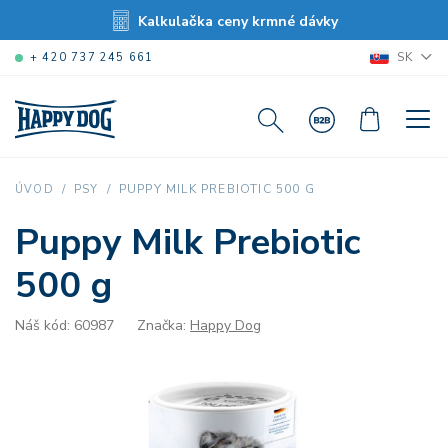
Kalkulačka ceny krmné dávky
SK
+ 420 737 245 661
PUPPY MILK PREBIOTIC 500 G
ÚVOD
PSY
Puppy Milk Prebiotic
500 g
Náš kód: 60987
Značka:
Happy Dog