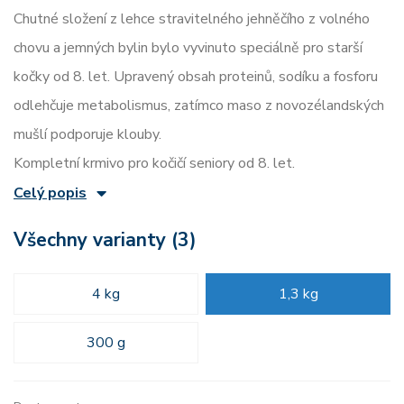
Chutné složení z lehce stravitelného jehněčího z volného
chovu a jemných bylin bylo vyvinuto speciálně pro starší
kočky od 8. let. Upravený obsah proteinů, sodíku a fosforu
odlehčuje metabolismus, zatímco maso z novozélandských
mušlí podporuje klouby.
Kompletní krmivo pro kočičí seniory od 8. let.
Celý popis
Všechny varianty (3)
4 kg
1,3 kg
300 g