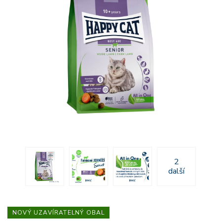
2
další
NOVÝ UZAVÍRATELNÝ OBAL