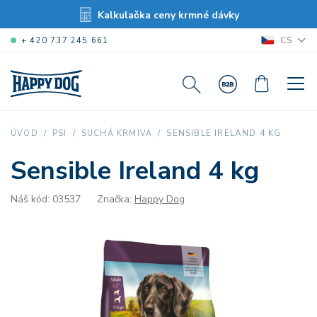
Kalkulačka ceny krmné dávky
CS
+ 420 737 245 661
SENSIBLE IRELAND 4 KG
ÚVOD
PSI
SUCHÁ KRMIVA
Sensible Ireland 4 kg
Náš kód: 03537
Značka:
Happy Dog