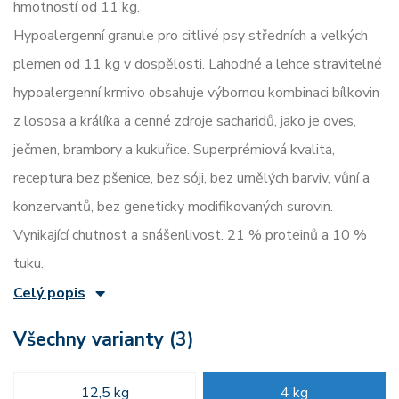
hmotností od 11 kg.
Hypoalergenní granule pro citlivé psy středních a velkých
plemen od 11 kg v dospělosti. Lahodné a lehce stravitelné
hypoalergenní krmivo obsahuje výbornou kombinaci bílkovin
z lososa a králíka a cenné zdroje sacharidů, jako je oves,
ječmen, brambory a kukuřice. Superprémiová kvalita,
receptura bez pšenice, bez sóji, bez umělých barviv, vůní a
konzervantů, bez geneticky modifikovaných surovin.
Vynikající chutnost a snášenlivost. 21 % proteinů a 10 %
tuku.
Celý popis
Všechny varianty (3)
12,5 kg
4 kg