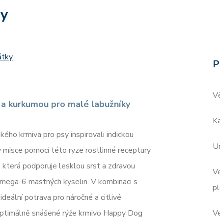
ry
átky
P
V
 a kurkumou pro malé labužníky
Ka
kého krmiva pro psy inspirovali indickou
Ur
 misce pomocí této ryze rostlinné receptury
, která podporuje lesklou srst a zdravou
Ve
mega-6 mastných kyselin. V kombinaci s
p
deální potrava pro náročné a citlivé
 optimálně snášené rýže krmivo Happy Dog
Ve