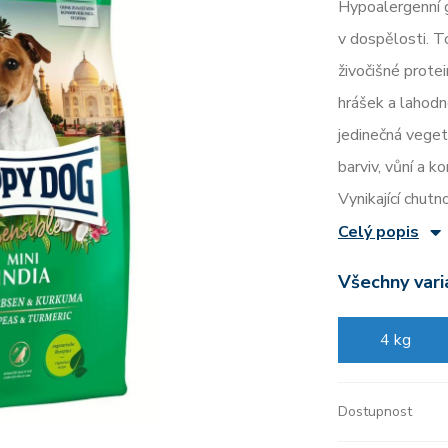
Hypoalergenní 
v dospělosti. T
živočišné prote
hrášek a lahodno
jedinečná veget
barviv, vůní a 
Vynikající chut
Celý popis
Všechny vari
4 kg
Dostupnost