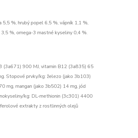
a 5,5 %, hrubý popel 6,5 %, vápník 1,1 %,
y 3,5 %, omega-3 mastné kyseliny 0,4 %.
D3 (3a671) 900 MJ, vitamin B12 (3a835) 65
mg. Stopové prvky/kg: železo (jako 3b103)
70 mg, mangan (jako 3b502) 14 mg, jód
inokyseliny/kg: DL-methionin (3c301) 4400
erolové extrakty z rostlinných olejů