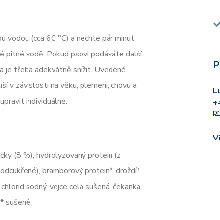
ou vodou (cca 60 °C) a nechte pár minut
vé pitné vodě. Pokud psovi podáváte další
P
va je třeba adekvátně snížit. Uvedené
ší v závislosti na věku, plemeni, chovu a
L
pravit individuálně.
+
p
V
očky (8 %), hydrolyzovaný protein (z
(odcukřené), bramborový protein*, droždí*,
 chlorid sodný, vejce celá sušená, čekanka,
 * sušené.