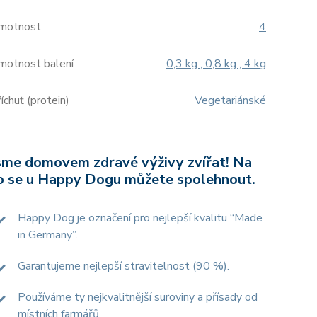
motnost
4
motnost balení
0,3 kg , 0,8 kg , 4 kg
íchuť (protein)
Vegetariánské
sme domovem zdravé výživy zvířat! Na
o se u Happy Dogu můžete spolehnout.
Happy Dog je označení pro nejlepší kvalitu “Made
in Germany”.
Garantujeme nejlepší stravitelnost (90 %).
Používáme ty nejkvalitnější suroviny a přísady od
místních farmářů.