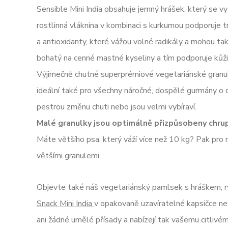
Sensible Mini India obsahuje jemný hrášek, který se 
rostlinná vláknina v kombinaci s kurkumou podporuje t
a antioxidanty, které vážou volné radikály a mohou ta
bohatý na cenné mastné kyseliny a tím podporuje kůži 
Výjimečně chutné superprémiové vegetariánské granul
ideální také pro všechny náročné, dospělé gurmány o 
pestrou změnu chuti nebo jsou velmi vybíraví.
Malé granulky jsou optimálně přizpůsobeny chru
Máte většího psa, který váží více než 10 kg? Pak pro
většími granulemi.
Objevte také náš vegetariánský pamlsek s hráškem, 
Snack Mini India
v opakovaně uzavíratelné kapsičce neo
ani žádné umělé přísady a nabízejí tak vašemu citliv