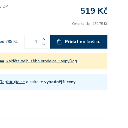
 % DPH
519 Kč
Cena za 1kg: 129,75 Kč
Přidat do košíku
od 799 Kč
Najděte nejbližšího prodejce HappyDog
Registrujte se
a získejte
výhodnější ceny!