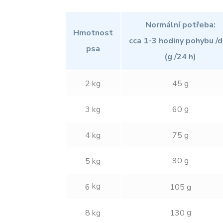
Normální potřeba:
Hmotnost
cca 1-3 hodiny pohybu /
psa
(g /24 h)
2 kg
45 g
g
3 kg
60
4 kg
75 g
90 g
5 kg
kg
6
105 g
g
8 kg
130