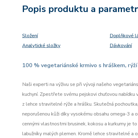
Popis produktu a paramet
Složení
Doplňkové l
Analytické složky
Dávkování
100 % vegetariánské krmivo s hráškem, rýží
Naši experti na výživu se při vývoji našeho vegetariáns
kuchyní. Zpestřete svému pejskovi chuťovou nabídku v
z lehce stravitelné rýže a hrášku. Skutečná pochoutka
neporušenou kůži díky vysokému obsahu omega-3 a o
cennými vlastnostmi brusinek, kokosu a kurkumy je to i
labužníky malých plemen. Kromě lehce stravitelné a