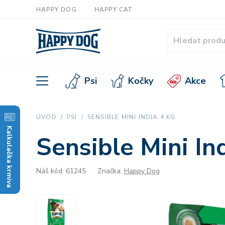
HAPPY DOG
HAPPY CAT
Psi
Kočky
Akce
ÚVOD
PSI
SENSIBLE MINI INDIA 4 KG
Kalkulačka krmiva
Sensible Mini In
Náš kód: 61245
Značka:
Happy Dog