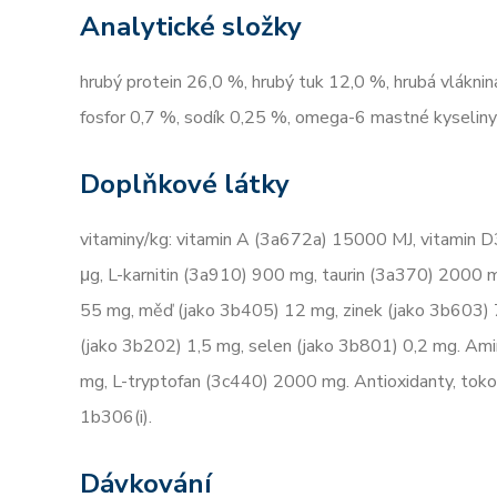
Analytické složky
hrubý protein 26,0 %, hrubý tuk 12,0 %, hrubá vláknin
fosfor 0,7 %, sodík 0,25 %, omega-6 mastné kyselin
Doplňkové látky
vitaminy/kg: vitamin A (3a672a) 15000 MJ, vitamin 
μg, L-karnitin (3a910) 900 mg, taurin (3a370) 2000 
55 mg, měď (jako 3b405) 12 mg, zinek (jako 3b603) 
(jako 3b202) 1,5 mg, selen (jako 3b801) 0,2 mg. Am
mg, L-tryptofan (3c440) 2000 mg. Antioxidanty, tokof
1b306(i).
Dávkování