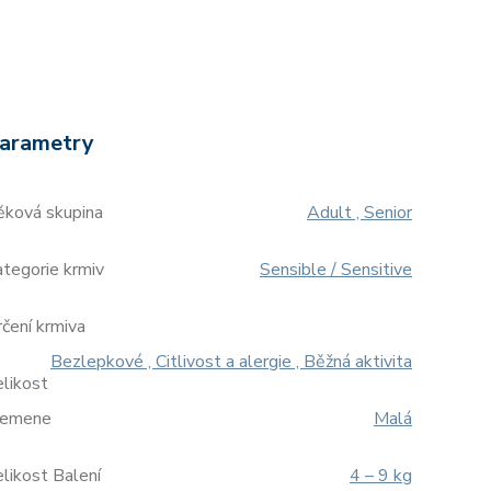
arametry
ěková skupina
Adult , Senior
tegorie krmiv
Sensible / Sensitive
čení krmiva
Bezlepkové , Citlivost a alergie , Běžná aktivita
likost
lemene
Malá
likost Balení
4 – 9 kg