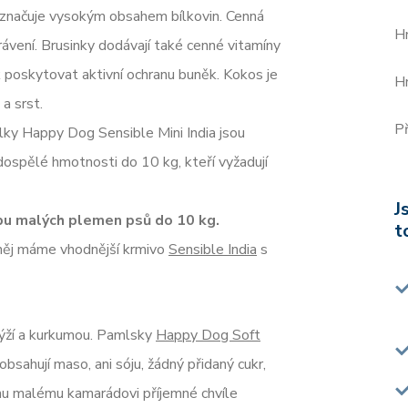
vyznačuje vysokým obsahem bílkovin. Cenná
H
rávení. Brusinky dodávají také cenné vitamíny
k poskytovat aktivní ochranu buněk. Kokos je
H
a srst.
Př
ky Happy Dog Sensible Mini India jsou
dospělé hmotnosti do 10 kg, kteří vyžadují
J
pu malých plemen psů do 10 kg.
t
 něj máme vhodnější krmivo
Sensible India
s
rýží a kurkumou. Pamlsky
Happy Dog Soft
bsahují maso, ani sóju, žádný přidaný cukr,
ému malému kamarádovi příjemné chvíle