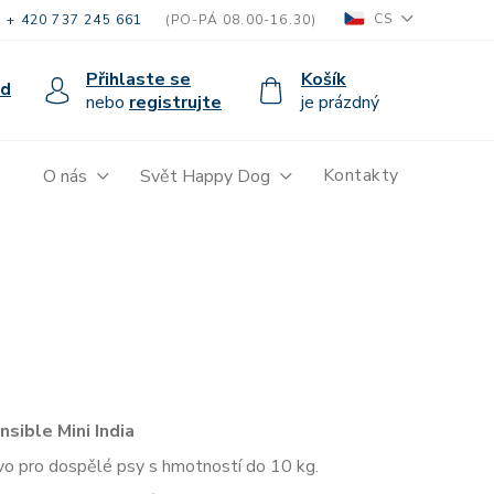
CS
+ 420 737 245 661
(PO-PÁ 08.00-16.30)
Přihlaste se
Košík
od
nebo
registrujte
je prázdný
Kontakty
O nás
Svět Happy Dog
sible Mini India
vo pro dospělé psy s hmotností do 10 kg.