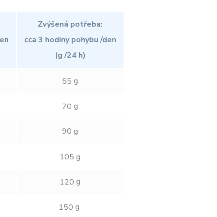
Zvýšená potřeba:
den
cca 3 hodiny pohybu /den
(g /24 h)
g
55
g
70
90
g
105 g
g
120
g
150