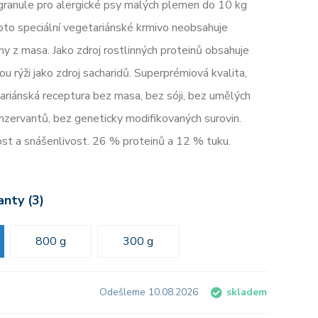
granule pro alergické psy malých plemen do 10 kg
oto speciální vegetariánské krmivo neobsahuje
iny z masa. Jako zdroj rostlinných proteinů obsahuje
u rýži jako zdroj sacharidů. Superprémiová kvalita,
ariánská receptura bez masa, bez sóji, bez umělých
konzervantů, bez geneticky modifikovaných surovin.
nost a snášenlivost. 26 % proteinů a 12 % tuku.
anty (3)
800 g
300 g
Odešleme 10.08.2026
skladem