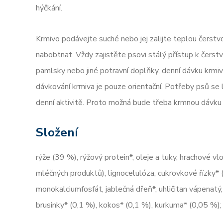
hýčkání.
Krmivo podávejte suché nebo jej zalijte teplou čerstv
nabobtnat. Vždy zajistěte psovi stálý přístup k čerst
pamlsky nebo jiné potravní doplňky, denní dávku krmi
dávkování krmiva je pouze orientační. Potřeby psů se li
denní aktivitě. Proto možná bude třeba krmnou dávku u
Složení
rýže (39 %), rýžový protein*, oleje a tuky, hrachové vl
mléčných produktů), lignocelulóza, cukrovkové řízky* 
monokalciumfosfát, jablečná dřeň*, uhličitan vápenatý,
brusinky* (0,1 %), kokos* (0,1 %), kurkuma* (0,05 %);