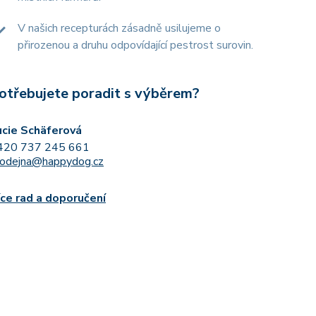
V našich recepturách zásadně usilujeme o
přirozenou a druhu odpovídající pestrost surovin.
otřebujete poradit s výběrem?
ucie Schäferová
420 737 245 661
rodejna@happydog.cz
íce rad a doporučení