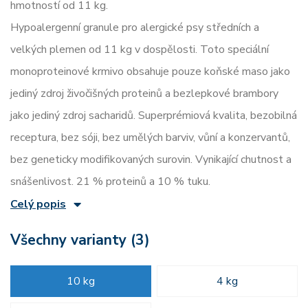
hmotností od 11 kg.
Hypoalergenní granule pro alergické psy středních a
velkých plemen od 11 kg v dospělosti. Toto speciální
monoproteinové krmivo obsahuje pouze koňské maso jako
jediný zdroj živočišných proteinů a bezlepkové brambory
jako jediný zdroj sacharidů. Superprémiová kvalita, bezobilná
receptura, bez sóji, bez umělých barviv, vůní a konzervantů,
bez geneticky modifikovaných surovin. Vynikající chutnost a
snášenlivost. 21 % proteinů a 10 % tuku.
Celý popis
Všechny varianty (3)
10 kg
4 kg