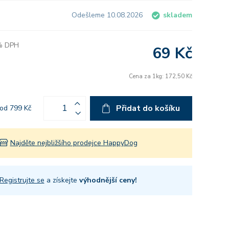
Odešleme 10.08.2026
skladem
 % DPH
69 Kč
Cena za 1kg: 172,50 Kč
Přidat do košíku
od 799 Kč
Najděte nejbližšího prodejce HappyDog
Registrujte se
a získejte
výhodnější ceny!