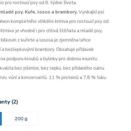
o pro rostoucí psy od 8. týdne života.
mladé psy. Kuře, losos a brambory.
Vynikající psí
ahem kompletního vlhkého krmiva pro rostoucí psy od
 Krmivo je vhodné i pro citlivá štěňata a mladé psy.
ílkovin z kuřete a lososa je zjemněna lehce
ží a bezlepkovými brambory. Obsahuje přídavek
na podporu kloubů a bylinky pro dobrou imunitu.
valita bez pšenice, bez lepku, bez přidaného cukru,
viv, vůní a konzervantů. 11 % proteinů a 7,8 % tuku.
anty (2)
200 g