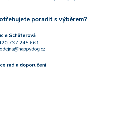
otřebujete poradit s výběrem?
ucie Schäferová
420 737 245 661
rodejna@happydog.cz
íce rad a doporučení