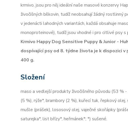
krmivo, jsou pro něj ideální naše masové konzervy H
živočišných bílkovin, tudíž neobsahují žádný rostlinný 
v jedenácti lahodných variantách, každá obsahuje mas
monoproteinové), tudíž jsou vhodné i pro citlivé psy s
Krmivo Happy Dog Sensitive Puppy & Junior - Huh
dospívající psy od 8. týdne života je k dispozici v
400 g.
Složení
maso a vedlejší produkty živočišného původu (53 % - ku
(5 %), rýže*, brambory (2 %), kuřecí tuk, řepkový olej
mušle (prášek), lososový olej, vaječné skořápky (práše
saturejka*, list břízy*, heřmánek*; *) sušené.