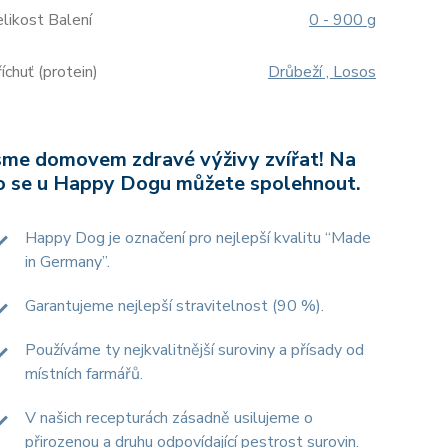
likost Balení
0 - 900 g
íchuť (protein)
Drůbeží , Losos
sme domovem zdravé výživy zvířat! Na
o se u Happy Dogu můžete spolehnout.
Happy Dog je označení pro nejlepší kvalitu “Made
in Germany”.
Garantujeme nejlepší stravitelnost (90 %).
Používáme ty nejkvalitnější suroviny a přísady od
místních farmářů.
V našich recepturách zásadně usilujeme o
přirozenou a druhu odpovídající pestrost surovin.