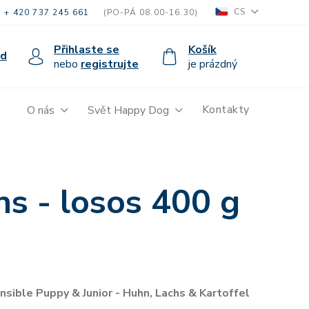
CS
+ 420 737 245 661
(PO-PÁ 08.00-16.30)
Přihlaste se
Košík
od
nebo
registrujte
je prázdný
Kontakty
O nás
Svět Happy Dog
hs - losos 400 g
sible Puppy & Junior - Huhn, Lachs & Kartoffel