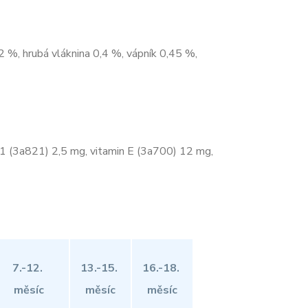
2 %, hrubá vláknina 0,4 %, vápník 0,45 %,
1 (3a821) 2,5 mg, vitamin E (3a700) 12 mg,
7.-12.
13.-15.
16.-18.
měsíc
měsíc
měsíc