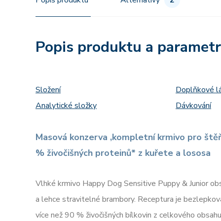
Popis produktu
Alternativy
2
Popis produktu a paramet
Složení
Doplňkové l
Analytické složky
Dávkování
Masová konzerva ,kompletní krmivo pro ště
% živočišných proteinů* z kuřete a lososa
Vlhké krmivo Happy Dog Sensitive Puppy & Junior obs
a lehce stravitelné brambory. Receptura​ je bezlepkov
více než 90 % živočišných bílkovin z celkového obsah