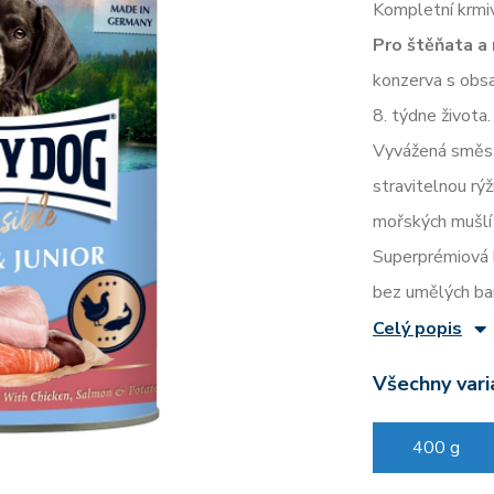
Kompletní krmiv
Pro štěňata a 
konzerva s obs
8. týdne života.
Vyvážená směs b
stravitelnou rý
mořských mušlí 
Superprémiová k
bez umělých bar
Celý popis
Všechny vari
400 g