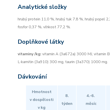
Analytické složky
hrubý protein 11,0 %, hrubý tuk 7,8 %, hrubý popel 2,
fosfor 0,37 %, vlhkost 77,2 %.
Doplňkové látky
vitaminy /kg:
vitamin A (3a672a) 3000 MJ, vitamin B
L-karnitin (3a910) 300 mg, taurin (3a370) 1000 mg.
Dávkování
Hmotnost
8.
4.-6.
v dospělosti
týden
měsíc
v kg