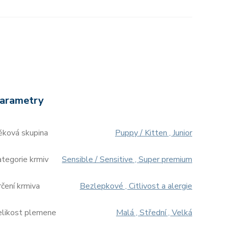
arametry
ěková skupina
Puppy / Kitten , Junior
tegorie krmiv
Sensible / Sensitive , Super premium
čení krmiva
Bezlepkové , Citlivost a alergie
elikost plemene
Malá , Střední , Velká