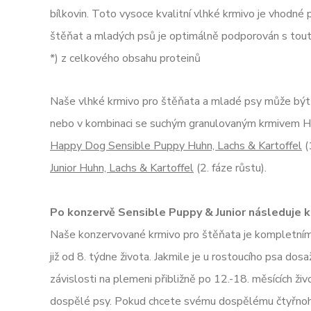
bílkovin. Toto vysoce kvalitní vlhké krmivo je vhodné p
štěňat​ a mladých psů je optimálně podporován s tou
*) z celkového obsahu proteinů
Naše vlhké krmivo pro štěňata a mladé psy může bý
nebo v kombinaci se suchým granulovaným krmivem H
Happy Dog Sensible Puppy Huhn, Lachs & Kartoffel
(
Junior Huhn, Lachs & Kartoffel
(2. fáze růstu).
Po konzervě Sensible Puppy & Junior následuje 
Naše konzervované krmivo pro štěňata je kompletním 
již od 8. týdne života. Jakmile je u rostoucího psa do
závislosti na plemeni přibližně po 12.-18. měsících ži
dospělé psy. Pokud chcete svému dospělému čtyřnohé