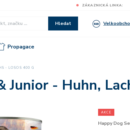
ZÁKAZNICKÁ LINKA:
Velkoobch
Hledat
Propagace
HS - LOSOS 400 G
 Junior - Huhn, Lac
AKCE
Happy Dog Sen