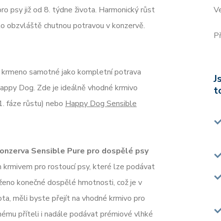
ro psy již od 8. týdne života. Harmonický růst
Ve
to obzvláště chutnou potravou v konzervě.
Př
t krmeno samotné jako kompletní potrava
J
appy Dog. Zde je ideálně vhodné krmivo
t
1. fáze růstu) nebo
Happy Dog Sensible
konzerva Sensible Pure pro dospělé psy
krmivem pro rostoucí psy, které lze podávat
saženo konečné dospělé hmotnosti, což je v
vota, měli byste přejít na vhodné krmivo pro
mu příteli i nadále podávat prémiové vlhké