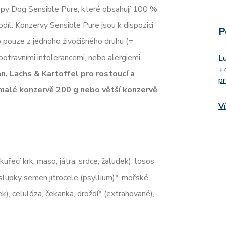
appy Dog Sensible Pure, které obsahují 100 %
podíl. Konzervy Sensible Pure jsou k dispozici
P
o pouze z jednoho živočišného druhu (=
 potravními intolerancemi, nebo alergiemi.
L
+
n, Lachs & Kartoffel pro rostoucí a
p
malé konzervě 200 g
nebo větší konzervě
V
řecí krk, maso, játra, srdce, žaludek), losos
, slupky semen jitrocele (psyllium)*, mořské
k), celulóza, čekanka, droždí* (extrahované),