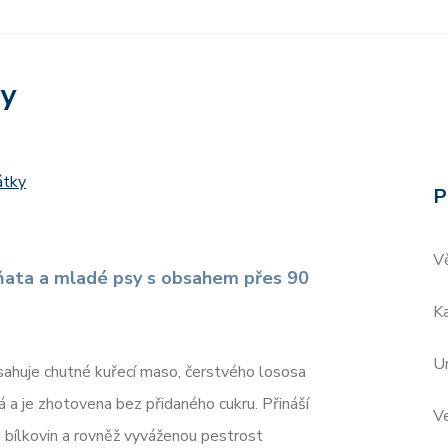
ry
átky
P
V
ňata a mladé psy s obsahem přes 90
Ka
Ur
ahuje chutné kuřecí maso, čerstvého lososa
á a je zhotovena bez přidaného cukru. Přináší
V
u bílkovin a rovněž vyváženou pestrost