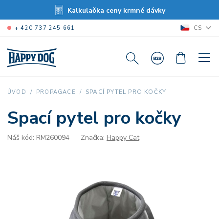
Kalkulačka ceny krmné dávky
CS
+ 420 737 245 661
SPACÍ PYTEL PRO KOČKY
ÚVOD
PROPAGACE
Spací pytel pro kočky
Náš kód: RM260094
Značka:
Happy Cat