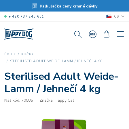
Kalkulačka ceny krmné dávky
CS
+ 420 737 245 661
ÚVOD
KOČKY
STERILISED ADULT WEIDE-LAMM / JEHNEČÍ 4 KG
Sterilised Adult Weide-
Lamm / Jehnečí 4 kg
Náš kód: 70585
Značka:
Happy Cat