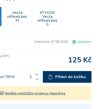
Vesta
KTH100
reflexní pes
Vesta
M
reflexní pes
S
Odešleme 07.08.2026
skladem
 % DPH
125 Kč
Přidat do košíku
od 799 Kč
Najděte nejbližšího prodejce HappyDog