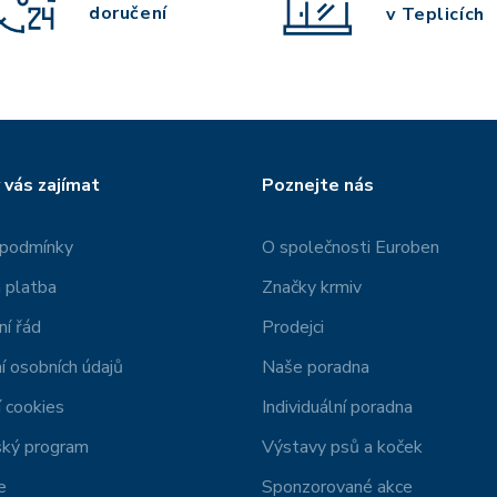
doručení
v Teplicích
 vás zajímat
Poznejte nás
 podmínky
O společnosti Euroben
 platba
Značky krmiv
í řád
Prodejci
í osobních údajů
Naše poradna
 cookies
Individuální poradna
ský program
Výstavy psů a koček
e
Sponzorované akce