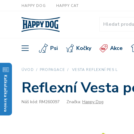
HAPPY DOG
HAPPY CAT
Psi
Kočky
Akce
ÚVOD
PROPAGACE
VESTA REFLEXNÍ PES L
Kalkulačka krmiva
Reflexní Vesta p
Náš kód: RM260097
Značka:
Happy Dog