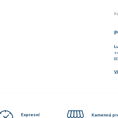
K
P
L
+
p
V
Expresní
Kamenná pr