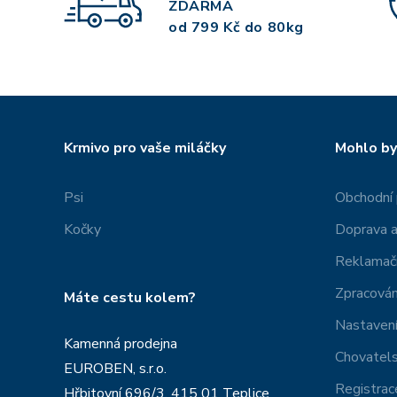
ZDARMA
od 799 Kč do 80kg
Krmivo pro vaše miláčky
Mohlo by
Psi
Obchodní
Kočky
Doprava a
Reklamačn
Zpracován
Máte cestu kolem?
Nastavení
Kamenná prodejna
Chovatel
EUROBEN, s.r.o.
Registrac
Hřbitovní 696/3, 415 01 Teplice