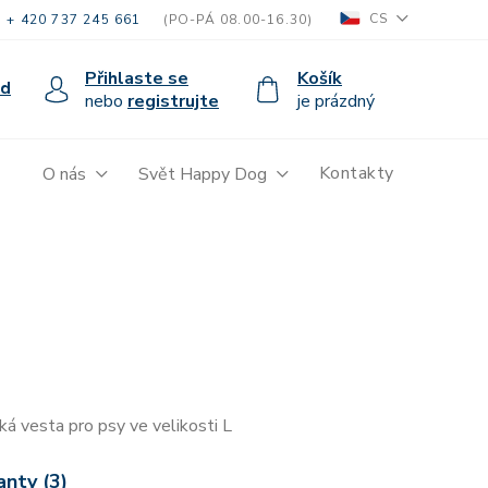
CS
+ 420 737 245 661
(PO-PÁ 08.00-16.30)
Přihlaste se
Košík
od
nebo
registrujte
je prázdný
Kontakty
O nás
Svět Happy Dog
ká vesta pro psy ve velikosti L
anty (3)