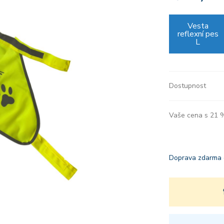
Vesta
reflexní pes
L
Dostupnost
Vaše cena s 21
Doprava zdarma 