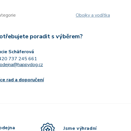
ategorie
Obojky a vodítka
otřebujete poradit s výběrem?
ucie Schäferová
420 737 245 661
rodejna@happydog.cz
íce rad a doporučení
odejna
Jsme výhradní