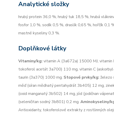
Analytické složky
hrubý protein 36,0 %, hrubý tuk 18,5 %, hrubá vláknin
fosfor 1,0 %, sodík 0,5 %, draslík 0,65 %, hořčík 0,
mastné kyseliny 0,3 %.
Doplňkové látky
Vitaminy/kg:
vitamin A (3a672a) 15000 MJ, vitamin D
tokoferol acetát 3a700) 110 mg, vitamin C (askorby
taurin (3a370) 1000 mg.
Stopové prvky/kg:
železo 
měď (síran měďnatý pentahydrát 3b405) 12 mg, zine
(oxid manganatý 3b502) 14 mg, jód (jodičnan vápena
(seleničitan sodný 3b801) 0,2 mg.
Aminokyseliny/k
Antioxidanty, tokoferolové extrakty z rostlinných ole