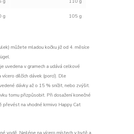
5 g
110 g
0 g
105 g
anulek) můžete mladou kočku již od 4. měsíce
ügel.
 je uvedena v gramech a udává celkové
vícero dílčích dávek (porcí). Dle
vedené dávky až o 15 % snížit, nebo zvýšit.
vku tomu přizpůsobit. Při dosažení konečné
ě převést na vhodné krmivo Happy Cat
tné vodě. Nejlépe na vícero místech v bytě a