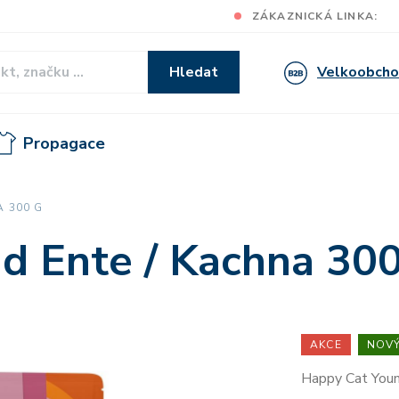
ZÁKAZNICKÁ LINKA:
Velkoobch
Hledat
Propagace
A 300 G
nd Ente / Kachna 300
AKCE
NOVÝ
Happy Cat Young