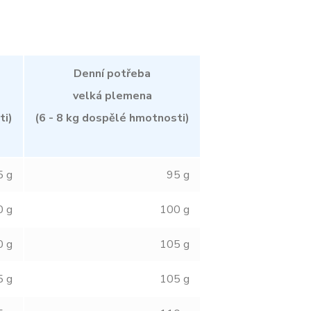
Denní potřeba
velká plemena
ti)
(6 - 8 kg dospělé hmotnosti)
5 g
95 g
0 g
100 g
0 g
105 g
5 g
105 g