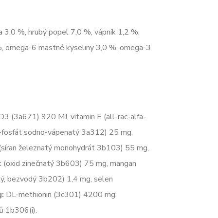
a 3,0 %, hrubý popel 7,0 %, vápník 1,2 %,
1 %, omega-6 mastné kyseliny 3,0 %, omega-3
3 (3a671) 920 MJ, vitamin E (all-rac-alfa-
l-fosfát sodno-vápenatý 3a312) 25 mg,
(síran železnatý monohydrát 3b103) 55 mg,
k (oxid zinečnatý 3b603) 75 mg, mangan
tý, bezvodý 3b202) 1,4 mg, selen
g:
DL-methionin (3c301) 4200 mg.
jů 1b306(i).