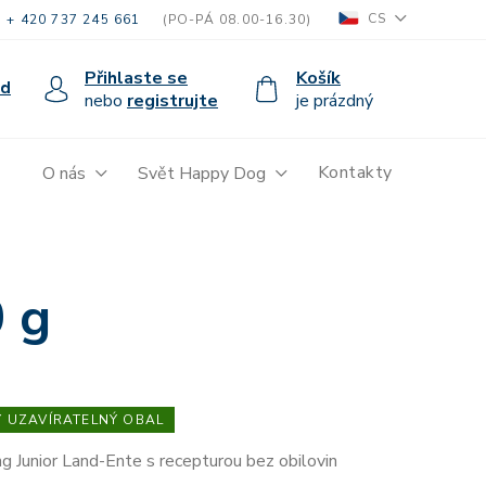
CS
+ 420 737 245 661
(PO-PÁ 08.00-16.30)
Přihlaste se
Košík
od
nebo
registrujte
je prázdný
Kontakty
O nás
Svět Happy Dog
 g
 UZAVÍRATELNÝ OBAL
 Junior Land-Ente s recepturou bez obilovin