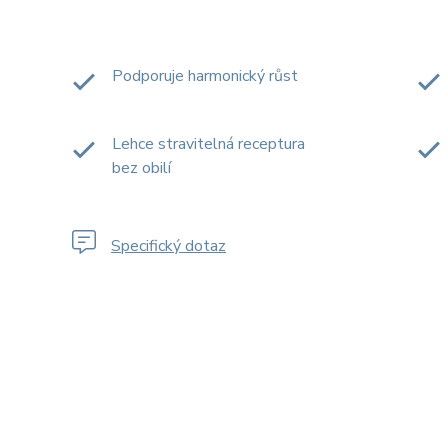
Podporuje harmonický růst
Lehce stravitelná receptura
bez obilí
Specifický dotaz