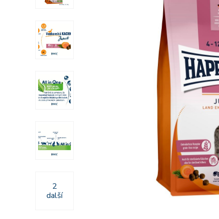
2
další