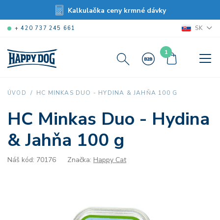
Kalkulačka ceny krmné dávky
SK
+ 420 737 245 661
1
HC MINKAS DUO - HYDINA & JAHŇA 100 G
ÚVOD
HC Minkas Duo - Hydina
& Jahňa 100 g
Náš kód: 70176
Značka:
Happy Cat