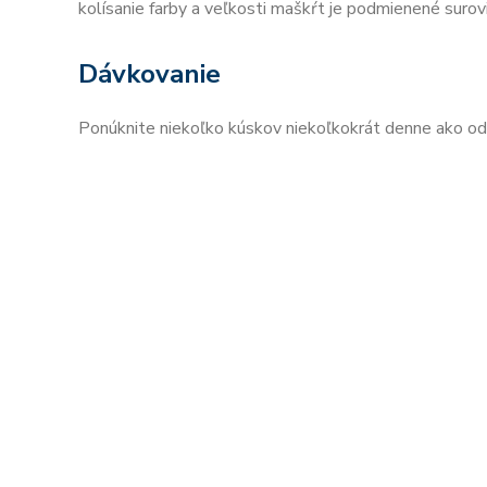
kolísanie farby a veľkosti maškŕt je podmienené surov
Dávkovanie
Ponúknite niekoľko kúskov niekoľkokrát denne ako od