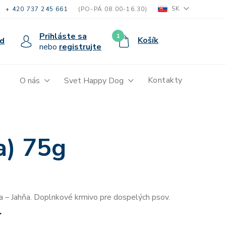
SK
+ 420 737 245 661
(PO-PÁ 08.00-16.30)
Prihláste sa
1
Košík
d
nebo
registrujte
Kontakty
O nás
Svet Happy Dog
a) 75g
 – Jahňa. Doplnkové krmivo pre dospelých psov.