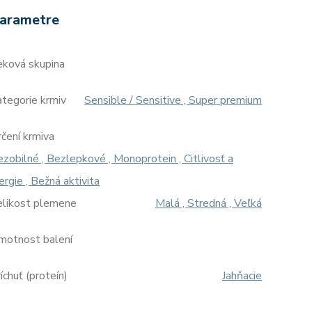
arametre
eková skupina
tegorie krmiv
Sensible / Sensitive , Super premium
čení krmiva
zobilné , Bezlepkové , Monoprotein , Citlivosť a
ergie , Bežná aktivita
elikost plemene
Malá , Stredná , Veľká
motnost balení
íchuť (proteín)
Jahňacie