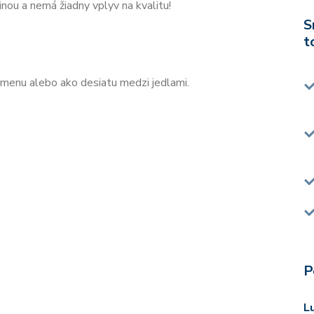
inou a nemá žiadny vplyv na kvalitu!
S
t
menu alebo ako desiatu medzi jedlami.
P
L