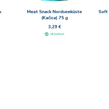
u
Meat Snack Nordseeküste
Soft
(Kačica) 75 g
3,29 €
skladom
íka
Do košíka