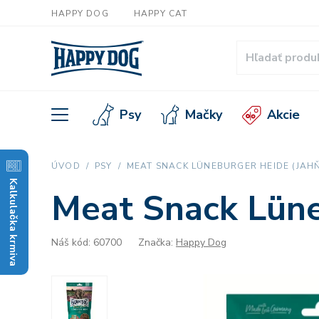
HAPPY DOG
HAPPY CAT
Psy
Mačky
Akcie
ÚVOD
PSY
MEAT SNACK LÜNEBURGER HEIDE (JAHŇ
Kalkulačka krmiva
Meat Snack Lüne
Náš kód: 60700
Značka:
Happy Dog