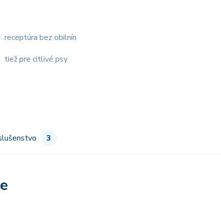
receptúra bez obilnín
tiež pre citlivé psy
slušenstvo
3
re