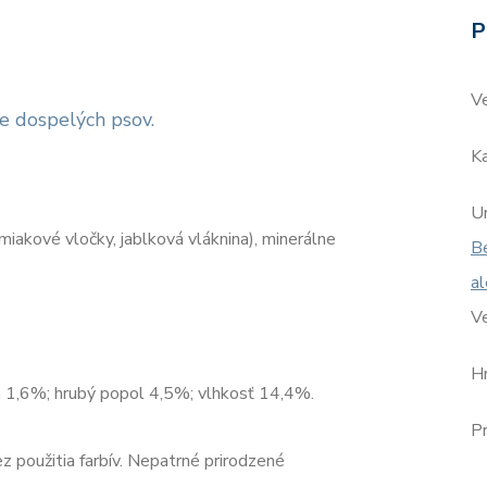
P
V
e dospelých psov.
Ka
Ur
iakové vločky, jablková vláknina), minerálne
Be
al
V
H
a 1,6%; hrubý popol 4,5%; vlhkosť 14,4%.
Pr
 použitia farbív. Nepatrné prirodzené