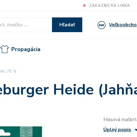
ZÁKAZNÍCKA LINKA:
Veľkoobcho
Hľadať
Propagácia
A) 75 G
burger Heide (Jahň
Mäsová maškrta
Úplný popis