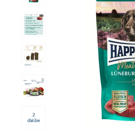
2
ďalšie