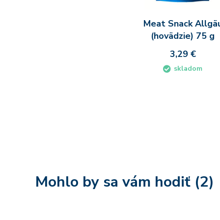
Meat Snack Allgä
(hovädzie) 75 g
3,29 €
skladom
Do koš
Mohlo by sa vám hodiť (2)