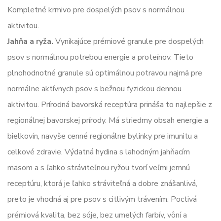
Kompletné krmivo pre dospelých psov s normálnou
aktivitou.
Jahňa a ryža.
Vynikajúce prémiové granule pre dospelých
psov s normálnou potrebou energie a proteínov. Tieto
plnohodnotné granule sú optimálnou potravou najmä pre
normálne aktívnych psov s bežnou fyzickou dennou
aktivitou. Prírodná bavorská receptúra prináša to najlepšie z
regionálnej bavorskej prírody. Má striedmy obsah energie a
bielkovín, navyše cenné regionálne bylinky pre imunitu a
celkové zdravie. Výdatná hydina s lahodným jahňacím
mäsom a s ľahko stráviteľnou ryžou tvorí veľmi jemnú
receptúru, ktorá je ľahko stráviteľná a dobre znášanlivá,
preto je vhodná aj pre psov s citlivým trávením. Poctivá
prémiová kvalita, bez sóje, bez umelých farbív, vôní a