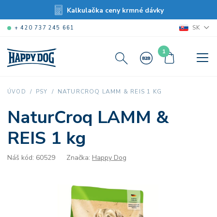
Kalkulačka ceny krmné dávky
SK
+ 420 737 245 661
1
NATURCROQ LAMM & REIS 1 KG
ÚVOD
PSY
NaturCroq LAMM &
REIS 1 kg
Náš kód: 60529
Značka:
Happy Dog