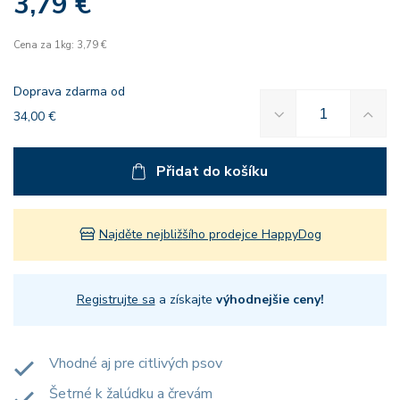
3,79 €
Cena za 1kg: 3,79 €
Doprava zdarma od
34,00 €
Přidat do košíku
Najděte nejbližšího prodejce HappyDog
Registrujte sa
a získajte
výhodnejšie ceny!
Vhodné aj pre citlivých psov
Šetrné k žalúdku a črevám