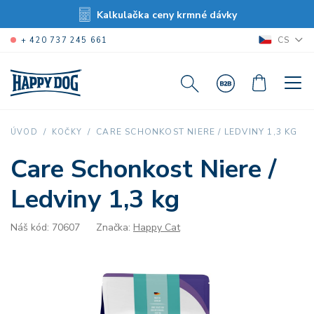
Kalkulačka ceny krmné dávky
CS
+ 420 737 245 661
CARE SCHONKOST NIERE / LEDVINY 1,3 KG
ÚVOD
KOČKY
Care Schonkost Niere /
Ledviny 1,3 kg
Náš kód: 70607
Značka:
Happy Cat