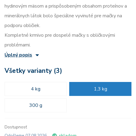
hydinovým mäsom a prispôsobeným obsahom proteínov a
minerálnych látok bolo špeciálne vyvinuté pre mačky na
podporu obličiek.
Kompletné krmivo pre dospelé mačky s obličkovými
problémami.
Úplný popis
Všetky varianty (3)
4 kg
1,3 kg
300 g
Dostupnosť
Odošleme 07.08.2026
skladom