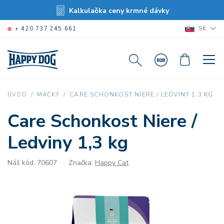
Kalkulačka ceny krmné dávky
SK
+ 420 737 245 661
CARE SCHONKOST NIERE / LEDVINY 1,3 KG
ÚVOD
MAČKY
Care Schonkost Niere /
Ledviny 1,3 kg
Náš kód: 70607
Značka:
Happy Cat